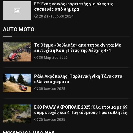
ΕΕ: Ένας κοινός φορτιστής για όλες τις
συσκευές από σήμερα
28 Δεκεμβρίου 2024
AUTO MOTO
Το Θέρμο «βούλιαξε» από τετρακίνητα: Με
επιτυχία η Κοπή Πίτας της Λέσχης 4×4
30 Μαρτίου 2026
Ράλι Ακρόπολης: Παρθενική νίκη Τάνακ στα
ελληνικά χώματα
30 Ιουνίου 2025
ΕΚΟ ΡΑΛΛΥ ΑΚΡΟΠΟΛΙΣ 2025: Όλα έτοιμα με 69
συμμετοχές και 4 Παγκόσμιους Πρωταθλητές
25 Ιουνίου 2025
ΕΚΚΛΗΣΙΑΣΤΙΚΆ ΝΈΑ