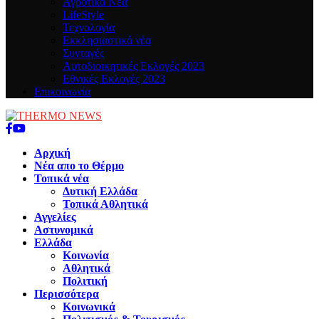
Αγροτικά Νέα
LifeStyle
Τεχνολογία
Εκκλησιαστικά νέα
Συνταγές
Αυτοδιοικητικές Εκλογές 2023
Εθνικές Εκλογές 2023
Επικοινωνία
Facebook
Youtube
Αρχική
Νέα απο το Θέρμο
Τοπικά νέα
Δυτική Ελλάδα
Τοπικά Αθλητικά
Αγγελίες
Αστυνομικά
Ελλάδα
Κοινωνία
Αθλητικά
Πολιτική
Περισσότερα
Κοινωνικά