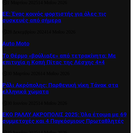
1 Μαρτίου 2025
14 Μαΐου 2026
ΕΕ: Ένας κοινός φορτιστής για όλες τις
συσκευές από σήμερα
28 Δεκεμβρίου 2024
14 Μαΐου 2026
Auto Moto
Το Θέρμο «βούλιαξε» από τετρακίνητα: Με
επιτυχία η Κοπή Πίτας της Λέσχης 4×4
30 Μαρτίου 2026
14 Μαΐου 2026
Ράλι Ακρόπολης: Παρθενική νίκη Τάνακ στα
ελληνικά χώματα
30 Ιουνίου 2025
14 Μαΐου 2026
ΕΚΟ ΡΑΛΛΥ ΑΚΡΟΠΟΛΙΣ 2025: Όλα έτοιμα με 69
συμμετοχές και 4 Παγκόσμιους Πρωταθλητές
25 Ιουνίου 2025
14 Μαΐου 2026