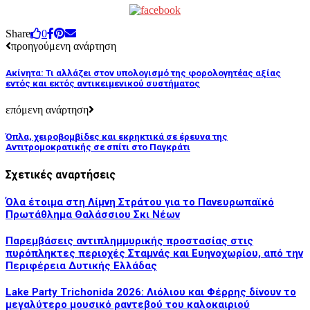
Share
0
προηγούμενη ανάρτηση
Aκίνητα: Τι αλλάζει στον υπολογισμό της φορολογητέας αξίας
εντός και εκτός αντικειμενικού συστήματος
επόμενη ανάρτηση
Όπλα, χειροβομβίδες και εκρηκτικά σε έρευνα της
Αντιτρομοκρατικής σε σπίτι στο Παγκράτι
Σχετικές αναρτήσεις
Όλα έτοιμα στη Λίμνη Στράτου για το Πανευρωπαϊκό
Πρωτάθλημα Θαλάσσιου Σκι Νέων
Παρεμβάσεις αντιπλημμυρικής προστασίας στις
πυρόπληκτες περιοχές Σταμνάς και Ευηνοχωρίου, από την
Περιφέρεια Δυτικής Ελλάδας
Lake Party Trichonida 2026: Λιόλιου και Φέρρης δίνουν το
μεγαλύτερο μουσικό ραντεβού του καλοκαιριού