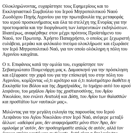
Ολοκληρώνοντας, ευχαρίστησε τους Εφημερίους και το
Εκκλησιαστικό Συμβούλιο του Ιερού Μητροπολιτικού Ναού
Ζωοδόχου Πηγής Αγρινίου για την πρωτοβουλία της μεταφοράς
του ιερού προσκυνήματος και όλα τα στελέχη της Ενορίας για την
προετοιμασία και την διοργάνωση των λατρευτικών εκδηλώσεων.
Ιδιαιτέρως, αναφέρθηκε στον μέχρι πρότινος Προϊστάμενο του
Ναού, τον Πρωτοπρ. Χρήστο Παπαχρήστο, ο οποίος με ξεχωριστή
ευλάβεια, μεράκι και φιλόκαλο πνεύμα ολοκλήρωσε και εξωράισε
τον Ιερό Μητροπολιτικό Ναό, για τον οποίο ολόκληρη η πόλη του
Αγρινίου καυχάται.
Ο π. Επιφάνιος κατά την ομιλία του, ευχαρίστησε τον
Σεβασμιώτατο Ποιμενάρχη μας κ. Δαμασκηνό για την πρόσκληση
και εξέφρασε την χαρά του για την επίσκεψή του στην πόλη του
Αγρινίου, κομίζοντας
«ό,τι ιερότερο και ό,τι πολυτιμότερο διαθέτει η
Εκκλησία του Βόλου και της Δημητριάδος, το τεμάχιο αυτό του ιερού
λειψάνου, του μεγάλου Αγίου της χριστιανοσύνης, του Αγίου
Νικολάου, που ενώνει Ανατολή και Δύση, του Αγίου των θαλασσών
και προστάτου των ναυτικών μας».
Μιλώντας για την μεγάλη ευλογία της παρουσίας του Ιερού
Λειψάνου του Αγίου Νικολάου στον Ιερό Ναό, ανέφερε μεταξύ
άλλων:
«αδελφοί μου, δεν αναφερόμαστε μόνο στον Άγιο, δεν
ομιλούμε γι’ αυτόν, δεν προσευχόμαστε απλώς σε αυτόν, αλλά τον