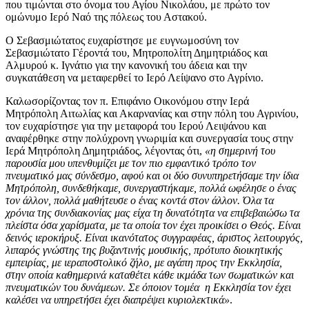
που τιμώνται στο όνομα του Αγίου Νικολάου, με πρώτο τον
ομώνυμο Ιερό Ναό της πόλεως του Αστακού.
Ο Σεβασμιώτατος ευχαρίστησε με ευγνωμοσύνη τον
Σεβασμιώτατο Γέροντά του, Μητροπολίτη Δημητριάδος και
Αλμυρού κ. Ιγνάτιο για την κανονική του άδεια και την
συγκατάθεση να μεταφερθεί το Ιερό Λείψανο στο Αγρίνιο.
Καλωσορίζοντας τον π. Επιφάνιο Οικονόμου στην Ιερά
Μητρόπολη Αιτωλίας και Ακαρνανίας και στην πόλη του Αγρινίου,
τον ευχαρίστησε για την μεταφορά του Ιερού Λειψάνου και
αναφέρθηκε στην πολύχρονη γνωριμία και συνεργασία τους στην
Ιερά Μητρόπολη Δημητριάδος, λέγοντας ότι,
«η σημερινή του
παρουσία μου υπενθυμίζει με τον πιο εμφαντικό τρόπο τον
πνευματικό μας σύνδεσμο, αφού και οι δύο συνυπηρετήσαμε την ίδια
Μητρόπολη, συνδεθήκαμε, συνεργαστήκαμε, πολλά ωφέλησε ο ένας
τον άλλον, πολλά μαθήτευσε ο ένας κοντά στον άλλον. Όλα τα
χρόνια της συνδιακονίας μας είχα τη δυνατότητα να επιβεβαιώσω τα
πλείστα όσα χαρίσματα, με τα οποία τον έχει προικίσει ο Θεός. Είναι
δεινός ιεροκήρυξ. Είναι ικανότατος συγγραφέας, άριστος λειτουργός,
λιπαρός γνώστης της βυζαντινής μουσικής, πρότυπο διοικητικής
εμπειρίας, με ιεραποστολικό ζήλο, με αγάπη προς την Εκκλησία,
στην οποία καθημερινά καταθέτει κάθε ικμάδα των σωματικών και
πνευματικών του δυνάμεων. Σε όποιον τομέα η Εκκλησία τον έχει
καλέσει να υπηρετήσει έχει διαπρέψει κυριολεκτικά»
.