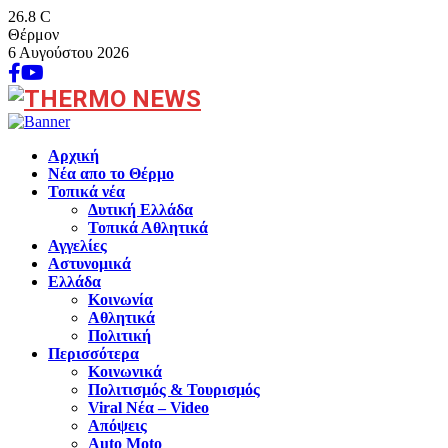
26.8
C
Θέρμον
6 Αυγούστου 2026
Facebook
Youtube
Αρχική
Νέα απο το Θέρμο
Τοπικά νέα
Δυτική Ελλάδα
Τοπικά Αθλητικά
Αγγελίες
Αστυνομικά
Ελλάδα
Κοινωνία
Αθλητικά
Πολιτική
Περισσότερα
Κοινωνικά
Πολιτισμός & Τουρισμός
Viral Νέα – Video
Απόψεις
Auto Moto