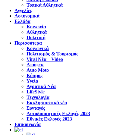
Τοπικά Αθλητικά
Αγγελίες
Αστυνομικά
Ελλάδα
Κοινωνία
Αθλητικά
Πολιτική
Περισσότερα
Κοινωνικά
Πολιτισμός & Τουρισμός
Viral Νέα – Video
Απόψεις
Auto Moto
Κόσμος
Υγεία
Αγροτικά Νέα
LifeStyle
Τεχνολογία
Εκκλησιαστικά νέα
Συνταγές
Αυτοδιοικητικές Εκλογές 2023
Εθνικές Εκλογές 2023
Επικοινωνία