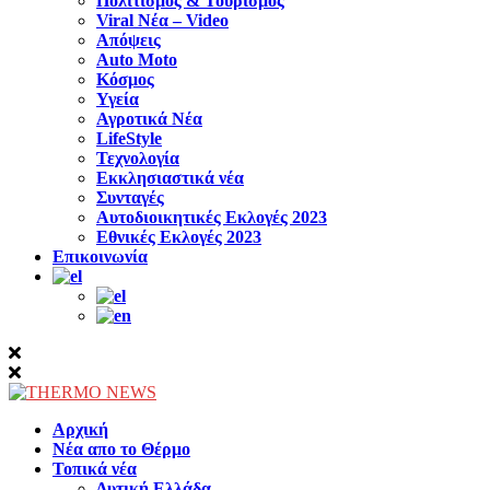
Πολιτισμός & Τουρισμός
Viral Νέα – Video
Απόψεις
Auto Moto
Κόσμος
Υγεία
Αγροτικά Νέα
LifeStyle
Τεχνολογία
Εκκλησιαστικά νέα
Συνταγές
Αυτοδιοικητικές Εκλογές 2023
Εθνικές Εκλογές 2023
Επικοινωνία
Αρχική
Νέα απο το Θέρμο
Τοπικά νέα
Δυτική Ελλάδα