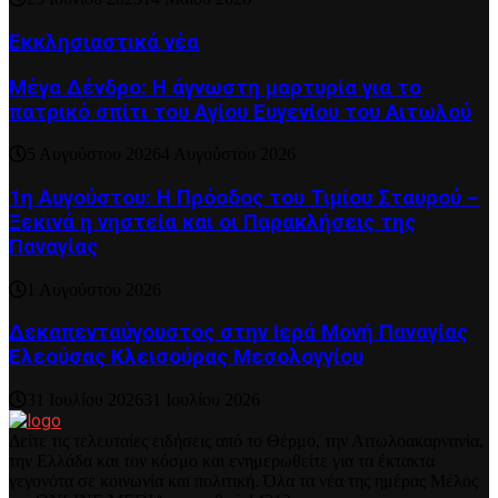
Εκκλησιαστικά νέα
Μέγα Δένδρο: Η άγνωστη μαρτυρία για το
πατρικό σπίτι του Αγίου Ευγενίου του Αιτωλού
5 Αυγούστου 2026
4 Αυγούστου 2026
1η Αυγούστου: Η Πρόοδος του Τιμίου Σταυρού –
Ξεκινά η νηστεία και οι Παρακλήσεις της
Παναγίας
1 Αυγούστου 2026
Δεκαπενταύγουστος στην Ιερά Μονή Παναγίας
Ελεούσας Κλεισούρας Μεσολογγίου
31 Ιουλίου 2026
31 Ιουλίου 2026
Δείτε τις τελευταίες ειδήσεις από το Θέρμο, την Αιτωλοακαρνανία,
την Ελλάδα και τον κόσμο και ενημερωθείτε για τα έκτακτα
γεγονότα σε κοινωνία και πολιτική. Όλα τα νέα της ημέρας Μέλος