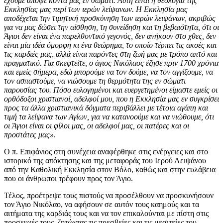
έχουμε απόψε κοντά μας εν σώματι. Αυτή είναι η θεολογία της
Εκκλησίας μας περί των ιερών λείψανων. Η Εκκλησία μας
αποδέχεται την τιμητική προσκύνηση των ιερών λειψάνων, ακριβώς
για να μας δώσει την αίσθηση, τη συνείδηση και τη βεβαιότητα, ότι οι
Άγιοι δεν είναι ένα παρελθοντικό γεγονός, δεν ανήκουν στο χθες, δεν
είναι μία ιδέα όμορφη κι ένα θεώρημα, το οποίο τέρπει τις ακοές και
τις καρδιές μας, αλλά είναι παρόντες στη ζωή μας με τρόπο απτό και
πραγματικό. Για σκεφτείτε, ο άγιος Νικόλαος έζησε πριν 1700 χρόνια
και εμείς σήμερα, εδώ μπορούμε να τον δούμε, να τον αγγίξουμε, να
τον ασπαστούμε, να νιώσουμε τη θερμότητα της εν σώματι
παρουσίας του. Πόσο ευλογημένοι και ευεργετημένοι είμαστε εμείς οι
ορθόδοξοι χριστιανοί, αδελφοί μου, που η Εκκλησία μας εν συγκρίσει
προς τα άλλα χριστιανικά δόγματα περιβάλλει με τέτοια αγάπη και
τιμή τα λείψανα των Αγίων, για να κατανοούμε και να νιώθουμε, ότι
οι Άγιοι είναι οι φίλοι μας, οι αδελφοί μας, οι πατέρες και οι
προστάτες μας»
.
Ο π. Επιφάνιος στη συνέχεια αναφέρθηκε στις ενέργειες και στο
ιστορικό της απόκτησης και της μεταφοράς του Ιερού Λειψάνου
από την Καθολική Εκκλησία στον Βόλο, καθώς και στην ευλάβεια
που οι άνθρωποι τρέφουν προς τον Άγιο.
Τέλος, προέτρεψε τους πιστούς να προσέλθουν να προσκυνήσουν
τον Άγιο Νικόλαο, να αφήσουν σε αυτόν τους καημούς και τα
αιτήματα της καρδιάς τους και να τον επικαλούνται με πίστη στις
προσευχές τους, ζητώντας τις πρεσβείες και τις μεσιτείες του.