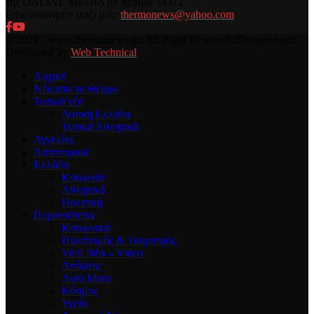
της ONLINE MEDIA με αριθμό 14312
Επικοινωνήστε μαζί μας:
thermonews@yahoo.com
Facebook
Youtube
@2024 - www.thermonews.gr. All Right Reserved. Designed and
Developed by
Web Technical
Αρχική
Νέα απο το Θέρμο
Τοπικά νέα
Δυτική Ελλάδα
Τοπικά Αθλητικά
Αγγελίες
Αστυνομικά
Ελλάδα
Κοινωνία
Αθλητικά
Πολιτική
Περισσότερα
Κοινωνικά
Πολιτισμός & Τουρισμός
Viral Νέα – Video
Απόψεις
Auto Moto
Κόσμος
Υγεία