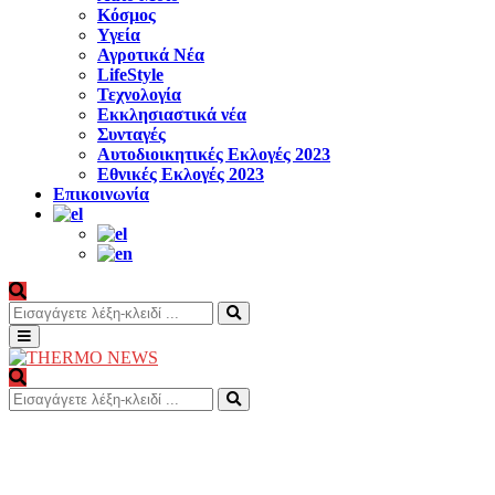
Κόσμος
Υγεία
Αγροτικά Νέα
LifeStyle
Τεχνολογία
Εκκλησιαστικά νέα
Συνταγές
Αυτοδιοικητικές Εκλογές 2023
Εθνικές Εκλογές 2023
Επικοινωνία
Search
for:
Search
Primary
Menu
Search
for:
Search