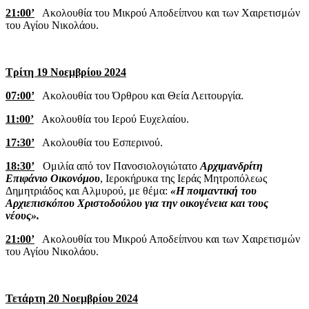
21:00’
Ακολουθία του Μικρού Αποδείπνου και των Χαιρετισμών
του Αγίου Νικολάου.
Τρίτη 19 Νοεμβρίου 2024
07:00’
Ακολουθία του Όρθρου και Θεία Λειτουργία.
11:00’
Ακολουθία του Ιερού Ευχελαίου.
17:30’
Ακολουθία του Εσπερινού.
18:30’
Ομιλία από τον Πανοσιολογιώτατο
Αρχιμανδρίτη
Επιφάνιο Οικονόμου
, Ιεροκήρυκα της Ιεράς Μητροπόλεως
Δημητριάδος και Αλμυρού, με θέμα:
«Η ποιμαντική του
Αρχιεπισκόπου Χριστοδούλου για την οικογένεια και τους
νέους».
21:00’
Ακολουθία του Μικρού Αποδείπνου και των Χαιρετισμών
του Αγίου Νικολάου.
Τετάρτη 20 Νοεμβρίου 2024