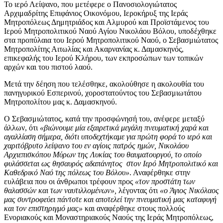
Το ιερό Λείψανο, που μετέφερε ο Πανοσιολογιώτατος
Αρχιμαδρίτης Επιφάνιος Οικονόμου, Ιεροκήρυξ της Ιεράς
Μητροπόλεως Δημητριάδος και Αλμυρού και Προϊστάμενος του
Ιερού Μητροπολιτικού Ναού Αγίου Νικολάου Βόλου, υποδέχθηκε
στα προπύλαια του Ιερού Μητροπολιτικού Ναού, ο Σεβασμιώτατος
Μητροπολίτης Αιτωλίας και Ακαρνανίας κ. Δαμασκηνός,
επικεφαλής του Ιερού Κλήρου, των εκπροσώπων των τοπικών
αρχών και του πιστού λαού.
Μετά την δέηση που τελέσθηκε, ακολούθησε η ακολουθία του
πανηγυρικού Εσπερινού, χοροστατούντος του Σεβασμιωτάτου
Μητροπολίτου μας κ. Δαμασκηνού.
Ο Σεβασμιώτατος, κατά την προσφώνησή του, ανέφερε μεταξύ
άλλων, ότι
«βιώνουμε μία εξαιρετικά μεγάλη πνευματική χαρά και
αγαλλίαση σήμερα, διότι υποδεχτήκαμε για πρώτη φορά το ιερό και
χαριτόβρυτο λείψανο του εν αγίοις πατρός ημών, Νικολάου
Αρχιεπισκόπου Μύρων της Λυκίας του θαυματουργού, το οποίο
φυλάσσεται ως θησαυρός αδαπάνητος στον Ιερό Μητροπολιτικό και
Καθεδρικό Ναό της πόλεως του Βόλου»
. Αναφέρθηκε στην
ευλάβεια που οι άνθρωποι τρέφουν προς
«τον προστάτη των
θαλασσών και των ναυτιλλομένων»,
λέγοντας ότι
«ο Άγιος Νικόλαος
μας συντροφεύει πάντοτε και αποτελεί την πνευματική μας καταφυγή
και τον επιστηριγμό μας»
και αναφέρθηκε στους πολλούς
Ενοριακούς και Μοναστηριακούς Ναούς της Ιεράς Μητροπόλεως,