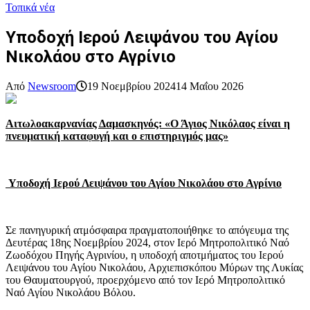
Τοπικά νέα
Υποδοχή Ιερού Λειψάνου του Αγίου
Νικολάου στο Αγρίνιο
Από
Newsroom
19 Νοεμβρίου 2024
14 Μαΐου 2026
Αιτωλοακαρνανίας Δαμασκηνός: «Ο Άγιος Νικόλαος είναι η
πνευματική καταφυγή και ο επιστηριγμός μας»
Υποδοχή Ιερού Λειψάνου του Αγίου Νικολάου στο Αγρίνιο
Σε πανηγυρική ατμόσφαιρα πραγματοποιήθηκε το απόγευμα της
Δευτέρας 18ης Νοεμβρίου 2024, στον Ιερό Μητροπολιτικό Ναό
Ζωοδόχου Πηγής Αγρινίου, η υποδοχή αποτμήματος του Ιερού
Λειψάνου του Αγίου Νικολάου, Αρχιεπισκόπου Μύρων της Λυκίας
του Θαυματουργού, προερχόμενο από τον Ιερό Μητροπολιτικό
Ναό Αγίου Νικολάου Βόλου.