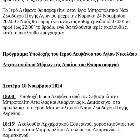
Το Ιερό Λείψανο θα παραμείνει στον Ιερό Μητροπολιτικό Ναό
Ζωοδόχου Πηγής Αγρινίου μέχρι την Κυριακή 24 Νοεμβρίου
2024. Ο Ναός θα παραμένει ανοιχτός καθημερινά από 07:00’ το
πρωί έως 22:00’ το βράδυ, ενώ θα τελούνται ιερές ακολουθίες,
κατά το ακόλουθο πρόγραμμα:
Πρόγραμμα Υποδοχής του Ιερού Λειψάνου του Αγίου Νικολάου
Αρχιεπισκόπου Μύρων της Λυκίας του Θαυματουργού
Δευτέρα 18 Νοεμβρίου 2024
18:00’
Υποδοχή Ιερού Λειψάνου από τον Σεβασμιώτατο
Μητροπολίτη Αιτωλίας και Ακαρνανίας κ. Δαμασκηνό, στα
προπύλαια του Ιερού Μητροπολιτικού Ναού Ζωοδόχου Πηγής
Αγρινίου.
18:15’
Ακολουθία Αρχιερατικού Εσπερινού, χοροστατούντος του
Σεβασμιωτάτου Μητροπολίτου Αιτωλίας και Ακαρνανίας κ.
Δαμασκηνού.