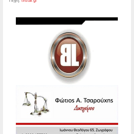
Πηγή:
tvstar.gr