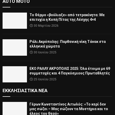
AUTO MOTO
Το Θέρμο «βούλιαξε» από τετρακίνητα: Με
επιτυχία η Κοπή Πίτας της Λέσχης 4×4
30 Μαρτίου 2026
Ράλι Ακρόπολης: Παρθενική νίκη Τάνακ στα
ελληνικά χώματα
30 Ιουνίου 2025
ΕΚΟ ΡΑΛΛΥ ΑΚΡΟΠΟΛΙΣ 2025: Όλα έτοιμα με 69
συμμετοχές και 4 Παγκόσμιους Πρωταθλητές
25 Ιουνίου 2025
ΕΚΚΛΗΣΙΑΣΤΙΚΆ ΝΈΑ
Γέρων Κωνσταντίνος Αιτωλός: «Το κερί δεν
μας σώζει – Μας σώζουν τα Μυστήρια και το
έλεος του Θεού»