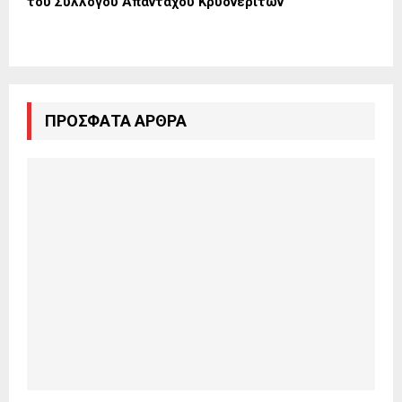
του Συλλόγου Απανταχού Κρυονεριτών
ΠΡΌΣΦΑΤΑ ΆΡΘΡΑ