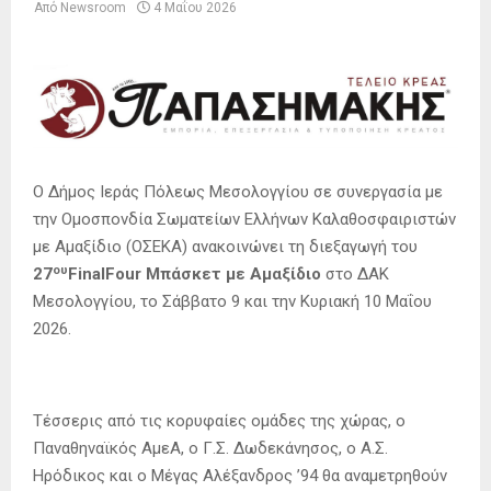
Από
Newsroom
4 Μαΐου 2026
Ο Δήμος Ιεράς Πόλεως Μεσολογγίου σε συνεργασία με
την Ομοσπονδία Σωματείων Ελλήνων Καλαθοσφαιριστών
με Αμαξίδιο (ΟΣΕΚΑ) ανακοινώνει τη διεξαγωγή του
ου
27
FinalFour Μπάσκετ με Αμαξίδιο
στο ΔΑΚ
Μεσολογγίου, το Σάββατο 9 και την Κυριακή 10 Μαΐου
2026.
Τέσσερις από τις κορυφαίες ομάδες της χώρας, ο
Παναθηναϊκός ΑμεΑ, ο Γ.Σ. Δωδεκάνησος, ο Α.Σ.
Ηρόδικος και ο Μέγας Αλέξανδρος ’94 θα αναμετρηθούν