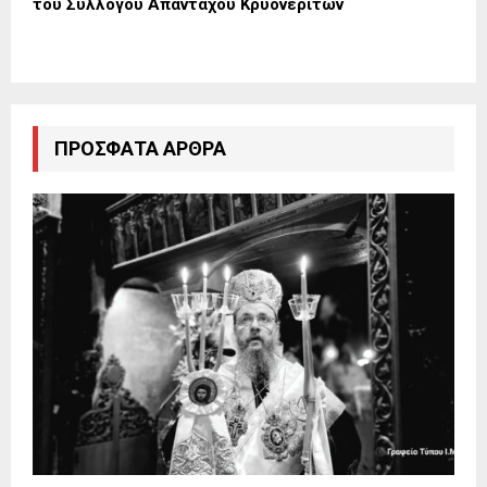
του Συλλόγου Απανταχού Κρυονεριτών
ΠΡΌΣΦΑΤΑ ΆΡΘΡΑ