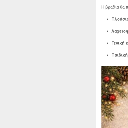
Η βραδιά θα 
Πλούσιο
Λαχειο
Γενική 
Παιδική