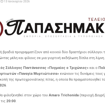
13 Ιανουαρίου 2026
ή βραδιά προγραμματίζουν από κοινού δύο δραστήριοι σύλλογοι 
ώντας μέλη και φίλους σε μια γιορτινή εκδήλωση δίπλα στη λίμνη.
κός Σύλλογος Παντάνασσας «Πυγμαίος ο Τριχώνιος»
και ο
Πολ
υρτιωτών «Παναγία Μυρτιώτισσα»
ενώνουν τις δυνάμεις τους γ
κοπή της πρωτοχρονιάτικης πίτας, η οποία θα πραγματοποιηθεί τ
2026
.
α φιλοξενηθεί στον χώρο του
Amaro Trichonida
(περιοχή Δογρή)
 τις
20:00
.