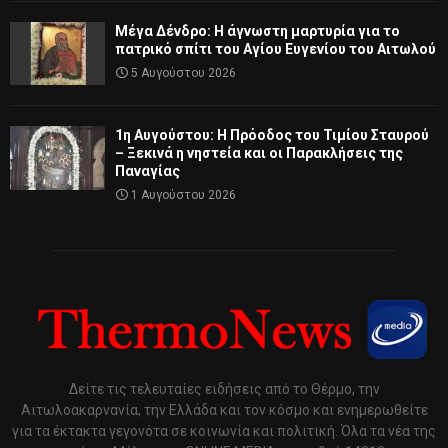
Μέγα Δένδρο: Η άγνωστη μαρτυρία για το
πατρικό σπίτι του Αγίου Ευγενίου του Αιτωλού
5 Αυγούστου 2026
1η Αυγούστου: Η Πρόοδος του Τιμίου Σταυρού
– Ξεκινά η νηστεία και οι Παρακλήσεις της
Παναγίας
1 Αυγούστου 2026
Δείτε τις τελευταίες ειδήσεις από το Θέρμο, την
Αιτωλοακαρνανία, την Ελλάδα και τον κόσμο και ενημερωθείτε
για τα έκτακτα γεγονότα σε κοινωνία και πολιτική. Όλα τα νέα της