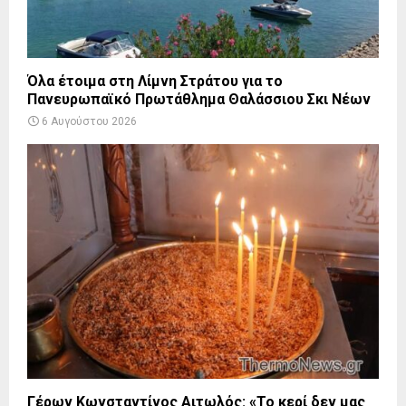
Όλα έτοιμα στη Λίμνη Στράτου για το
Πανευρωπαϊκό Πρωτάθλημα Θαλάσσιου Σκι Νέων
6 Αυγούστου 2026
Γέρων Κωνσταντίνος Αιτωλός: «Το κερί δεν μας