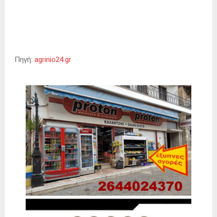
Πηγή:
agrinio24.gr