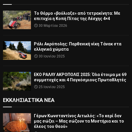
Το Θέρμο «βούλιαξε» από τετρακίνητα: Με
επιτυχία η Κοπή Πίτας της Λέσχης 4×4
30 Μαρτίου 2026
Ράλι Ακρόπολης: Παρθενική νίκη Τάνακ στα
ελληνικά χώματα
30 Ιουνίου 2025
ΕΚΟ ΡΑΛΛΥ ΑΚΡΟΠΟΛΙΣ 2025: Όλα έτοιμα με 69
συμμετοχές και 4 Παγκόσμιους Πρωταθλητές
25 Ιουνίου 2025
ΕΚΚΛΗΣΙΑΣΤΙΚΆ ΝΈΑ
Γέρων Κωνσταντίνος Αιτωλός: «Το κερί δεν
μας σώζει – Μας σώζουν τα Μυστήρια και το
έλεος του Θεού»