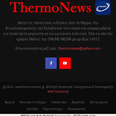
Δείτε τις τελευταίες ειδήσεις από το Θέρμο, την
Αιτωλοακαρνανία, την Ελλάδα και τον κόσμο και ενημερωθείτε
για τα έκτακτα γεγονότα σε κοινωνία και πολιτική. Όλα τα νέα της
ημέρας Μέλος της ONLINE MEDIA με αριθμό 14312
Επικοινωνήστε μαζί μας:
thermonews@yahoo.com
@2024 - www.thermonews.gr. All Right Reserved. Designed and Developed by
Web Technical
Αρχική
Νέα απο το Θέρμο
Τοπικά νέα
Αγγελίες
Αστυνομικά
Ελλάδα
Περισσότερα
Επικοινωνία
WP2Social Auto Publish
Powered By :
XYZScripts.com