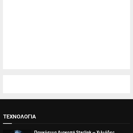
ΤΕΧΝΟΛΟΓΊΑ
Παγκόσμια Διακοπή Starlink — Χιλιάδες