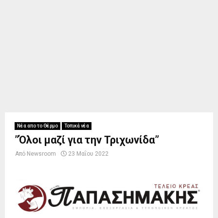
Νέα απο το Θέρμο
Τοπικά νέα
”Όλοι μαζί για την Τριχωνίδα”
Από
Newsroom
23 Μαΐου 2022