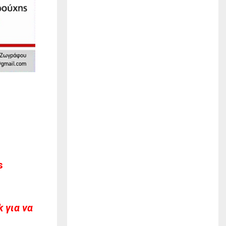
s
 για να