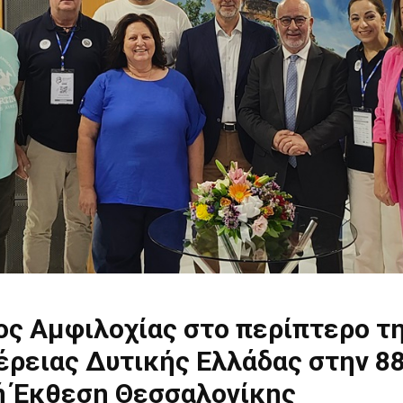
ος Αμφιλοχίας στο περίπτερο τ
έρειας Δυτικής Ελλάδας στην 8
ή Έκθεση Θεσσαλονίκης