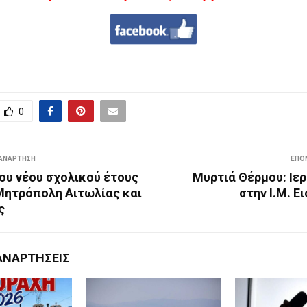
0
ΑΝΆΡΤΗΣΗ
ΕΠΌ
ου νέου σχολικού έτους
Μυρτιά Θέρμου: Ιε
 Μητρόπολη Αιτωλίας και
στην Ι.Μ. Ε
ς
ΑΝΑΡΤΉΣΕΙΣ