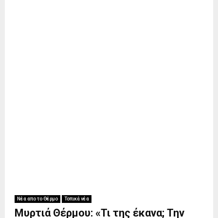
Νέα απο το Θέρμο
Τοπικά νέα
Μυρτιά Θέρμου: «Τι της έκανα; Την