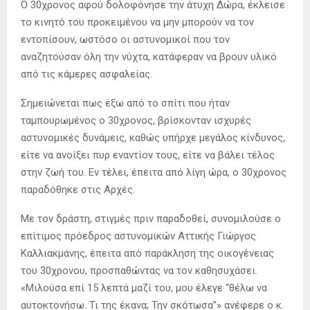
Ο 30χρονος αφού δολοφόνησε την άτυχη Δώρα, έκλεισε
το κινητό του προκειμένου να μην μπορούν να τον
εντοπίσουν, ωστόσο οι αστυνομικοί που τον
αναζητούσαν όλη την νύχτα, κατάφεραν να βρουν υλικό
από τις κάμερες ασφαλείας.
Σημειώνεται πως έξω από το σπίτι που ήταν
ταμπουρωμένος ο 30χρονος, βρίσκονταν ισχυρές
αστυνομικές δυνάμεις, καθώς υπήρχε μεγάλος κίνδυνος,
είτε να ανοίξει πυρ εναντίον τους, είτε να βάλει τέλος
στην ζωή του. Εν τέλει, έπειτα από λίγη ώρα, ο 30χρονος
παραδόθηκε στις Αρχές.
Με τον δράστη, στιγμές πριν παραδοθεί, συνομιλούσε ο
επίτιμος πρόεδρος αστυνομικών Αττικής Γιώργος
Καλλιακμάνης, έπειτα από παράκληση της οικογένειας
του 30χρονου, προσπαθώντας να τον καθησυχάσει.
«Μιλούσα επί 15 λεπτά μαζί του, μου έλεγε “θέλω να
αυτοκτονήσω. Τι της έκανα; Την σκότωσα”» ανέφερε ο κ.