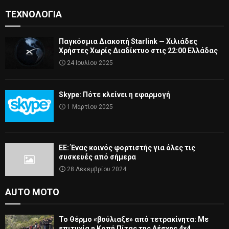
ΤΕΧΝΟΛΟΓΊΑ
Παγκόσμια Διακοπή Starlink — Χιλιάδες
Χρήστες Χωρίς Διαδίκτυο στις 22:00 Ελλάδας
24 Ιουλίου 2025
Skype: Πότε κλείνει η εφαρμογή
1 Μαρτίου 2025
ΕΕ: Ένας κοινός φορτιστής για όλες τις
συσκευές από σήμερα
28 Δεκεμβρίου 2024
AUTO MOTO
Το Θέρμο «βούλιαξε» από τετρακίνητα: Με
επιτυχία η Κοπή Πίτας της Λέσχης 4×4