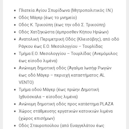
Πλατεία Αγίου Σπυρίδωνα (Μητροπολιτικός Ι.Ν.)
Οδός Μάγερ (έως το μνημείο)
Οδός Κ. Τρικούπη (έως την οδό Σ. Τρικούπη)
Οδός Χατζηκώστα (έμπροσθεν Κήπου Ηρώων)
Ανατολική Περιμετρική Οδός (Κλεισόβης), από οδό
Ράγκου έως Ε.Ο. Μεσολογγίου – Τουρλίδας
Τμήμα Ε.Ο. Μεσολογγίου – Τουρλίδας (Ανεμόμυλος
έως είσοδο λιμένα)
Ανώνυμη δημοτική οδός (Άγαλμα Ιωσήφ Ρωγών
έως οδό Μάγερ – περιοχή καταστήματος AL
VENTO)
Τμήμα οδού Μάγερ (έως πρώην Δημοτική
Ιχθυόσκαλα – είσοδος λιμένα)
Ανώνυμη δημοτική οδός προς κατάστημα PLAZA
Χώρος στάθμευσης εργατικών κατοικιών λιμένα
(χώρος επισήμων)
Οδός Σταυροπούλου (από Ευαγγελάτου έως