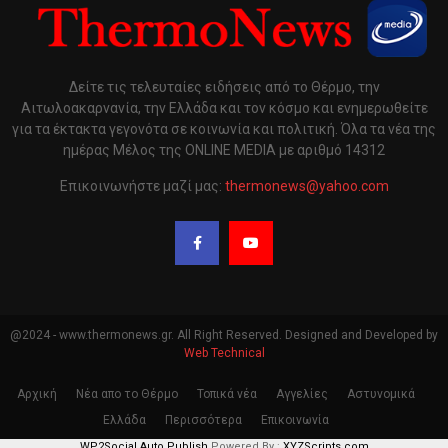
Δείτε τις τελευταίες ειδήσεις από το Θέρμο, την
Αιτωλοακαρνανία, την Ελλάδα και τον κόσμο και ενημερωθείτε
για τα έκτακτα γεγονότα σε κοινωνία και πολιτική. Όλα τα νέα της
ημέρας Μέλος της ONLINE MEDIA με αριθμό 14312
Επικοινωνήστε μαζί μας:
thermonews@yahoo.com
@2024 - www.thermonews.gr. All Right Reserved. Designed and Developed by
Web Technical
Αρχική
Νέα απο το Θέρμο
Τοπικά νέα
Αγγελίες
Αστυνομικά
Ελλάδα
Περισσότερα
Επικοινωνία
WP2Social Auto Publish
Powered By :
XYZScripts.com