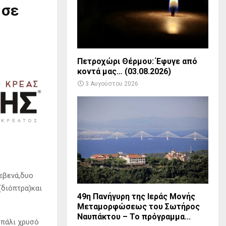
 σε
Πετροχώρι Θέρμου: Έφυγε από
κοντά μας… (03.08.2026)
3 Αυγούστου 2026
ρεβενά,δυο
(διόπτρα)και
49η Πανήγυρη της Ιεράς Μονής
Μεταμορφώσεως του Σωτήρος
Ναυπάκτου – Το πρόγραμμα...
 πάλι χρυσό