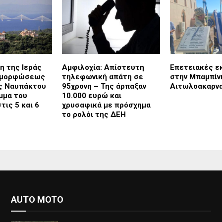
η της Ιεράς
Αμφιλοχία: Απίστευτη
Επετειακές ε
αμορφώσεως
τηλεφωνική απάτη σε
στην Μπαμπίν
ς Ναυπάκτου
95χρονη – Της άρπαξαν
Αιτωλοακαρνα
μμα του
10.000 ευρώ και
τις 5 και 6
χρυσαφικά με πρόσχημα
το ρολόι της ΔΕΗ
AUTO MOTO