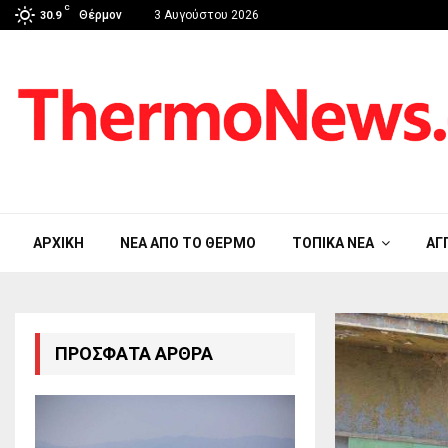
C
Θέρμον
3 Αυγούστου 2026
30.9
ΑΡΧΙΚΉ
ΝΈΑ ΑΠΟ ΤΟ ΘΈΡΜΟ
ΤΟΠΙΚΆ ΝΈΑ
ΑΓ
ΠΡΌΣΦΑΤΑ ΆΡΘΡΑ