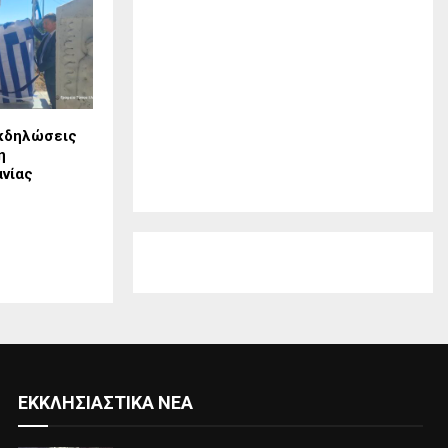
κδηλώσεις
η
νίας
ΕΚΚΛΗΣΙΑΣΤΙΚΆ ΝΈΑ