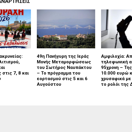
ΑΝΑΡΤΉΣΕΙΣ
ακρυνείας:
49η Πανήγυρη της Ιεράς
Αμφιλοχία: Α
λιτισμού,
Μονής Μεταμορφώσεως
τηλεφωνική α
και
του Σωτήρος Ναυπάκτου
95χρονη – Τη
στις 7, 8 και
– Το πρόγραμμα του
10.000 ευρώ κ
υ
εορτασμού στις 5 και 6
χρυσαφικά με
Αυγούστου
το ρολόι της 