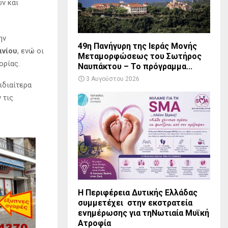
ν και
ην
49η Πανήγυρη της Ιεράς Μονής
ινίου
, ενώ οι
Μεταμορφώσεως του Σωτήρος
ορίας.
Ναυπάκτου – Το πρόγραμμα...
3 Αυγούστου 2026
ιδιαίτερα
 τις
Η Περιφέρεια Δυτικής Ελλάδας
συμμετέχει στην εκστρατεία
ενημέρωσης για τηΝωτιαία Μυϊκή
Ατροφία