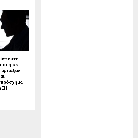
πίστευτη
πάτη σε
ς άρπαξαν
αι
 πρόσχημα
ΔΕΗ