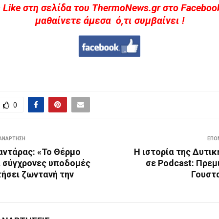
 Like στη σελίδα του ThermoNews.gr στο Facebook
μαθαίνετε άμεσα ό,τι συμβαίνει !
0
ΑΝΆΡΤΗΣΗ
ΕΠΌ
αντάρας: «Το Θέρμο
Η ιστορία της Δυτι
ι σύγχρονες υποδομές
σε Podcast: Πρεμ
τήσει ζωντανή την
Γουστ