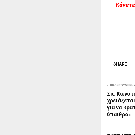
Kάνετε
SHARE
ΠΡΟΗΓΟΎΜΕΝΗ 
Σπ. Κωνστ
χρειάζετα
για να κρα
ύπαιθρο»