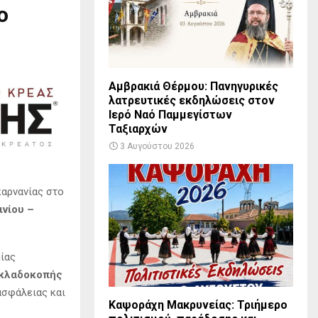
ο
Αμβρακιά Θέρμου: Πανηγυρικές
λατρευτικές εκδηλώσεις στον
Ιερό Ναό Παμμεγίστων
Ταξιαρχών
3 Αυγούστου 2026
αρνανίας στο
ινίου –
ίας
κλαδοκοπής
ασφάλειας και
Καψοράχη Μακρυνείας: Τριήμερο