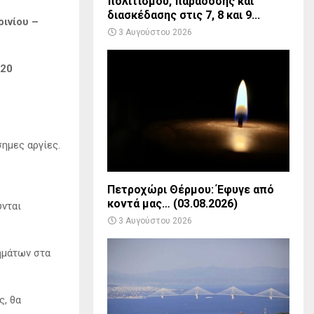
πολιτισμού, παράδοσης και
διασκέδασης στις 7, 8 και 9...
ρινίου –
3 Αυγούστου 2026
20
σημες αργίες.
Πετροχώρι Θέρμου: Έφυγε από
κοντά μας… (03.08.2026)
ύνται
3 Αυγούστου 2026
ημάτων στα
ς, θα