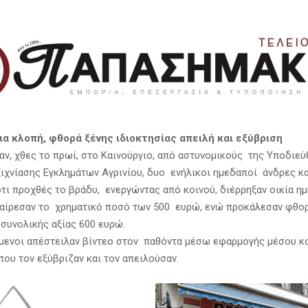
ια κλοπή, φθορά ξένης ιδιοκτησίας απειλή και εξύβριση
, χθες το πρωί, στο Καινούργιο, από αστυνομικούς της Υποδιεύ
ξιχνίασης Εγκλημάτων Αγρινίου, δυο ενήλικοι ημεδαποί άνδρες κα
ότι προχθές το βράδυ, ενεργώντας από κοινού, διέρρηξαν οικία η
αίρεσαν το χρηματικό ποσό των 500 ευρώ, ενώ προκάλεσαν φθο
συνολικής αξίας 600 ευρώ.
μενοι απέστειλαν βίντεο στον παθόντα μέσω εφαρμογής μέσου κ
που τον εξύβριζαν και τον απειλούσαν.