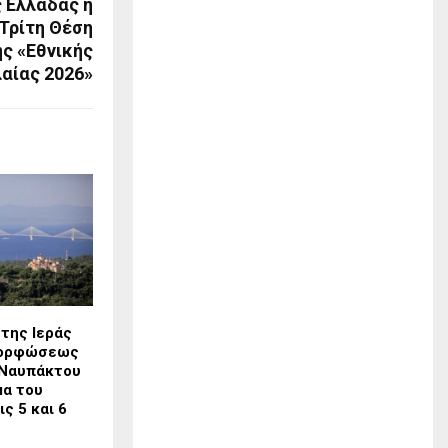
 Ελλάδας η
Τρίτη Θέση
ς «Εθνικής
αίας 2026»
της Ιεράς
μορφώσεως
 Ναυπάκτου
μα του
ς 5 και 6