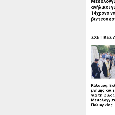
Μεσολόγγι
ανήλικοι γ
14χρονο να
βιντεοσκο
ΣΧΕΤΙΚΈΣ 
Κάλαμος: Ε
μνήμης και 
για τη φιλοξ
Μεσολογγιτώ
Πολιορκίες