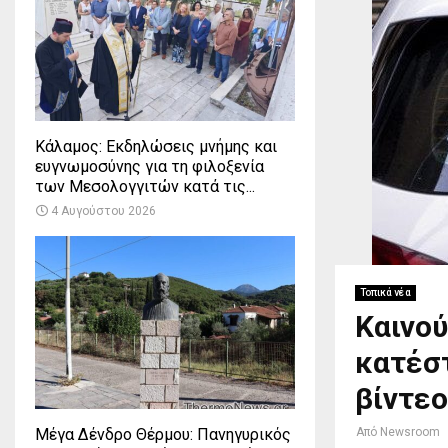
Κάλαμος: Εκδηλώσεις μνήμης και
ευγνωμοσύνης για τη φιλοξενία
των Μεσολογγιτών κατά τις...
4 Αυγούστου 2026
Τοπικά νέα
Καινού
κατέσ
βίντεο
Μέγα Δένδρο Θέρμου: Πανηγυρικός
Από
Newsroom