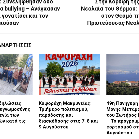
: Συνελήφθησαν δύο
Στην Κορυφή της
ια bullying – Ανάγκασαν
Νεολαία του Θέρμου: 
 γονατίσει και τον
στον Θεσμό τη
πούσαν
Πρωτεύουσας Νεολ
ΑΝΑΡΤΉΣΕΙΣ
κδηλώσεις
Καψοράχη Μακρυνείας:
49η Πανήγυρη 
ευγνωμοσύνης
Τριήμερο πολιτισμού,
Μονής Μετα
ενία των
παράδοσης και
του Σωτήρος
ν κατά τις
διασκέδασης στις 7, 8 και
– Το πρόγραμ
9 Αυγούστου
εορτασμού στι
Αυγούστου