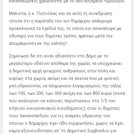
καταναλώσεις χρεώνονται με το νέο αυξημένο τιμολόγιο.
Μάλιστα, ο κ. Πιστιόλας και σε αυτή τη συνεδρίαση
τόνισε ότι η παράταξη του νυν δημάρχου απέκρυψε
προεκλογικά τα σχέδιά της, τα οποία και αποκάλυψε με
οδυνηρό για τους δημότες τρόπο, αμέσως μετά την
απομάκρυνση εκ της κάλπης!
Σημείωσε δε ότι είναι αδιανόητο στο Δήμο με το
μεγαλύτερο υδάτινο απόθεμα της χώρας να υποχρεώνει
η δημοτική αρχή φτωχούς ανθρώπους στην πόλη και
κυρίως στα χωριά, ακόμη και σε εκείνα που με φυσική
ροή υδρεύονται, να πληρώνουν λογαριασμούς της τάξης
των 100, των 200, των 300 ακόμη και των 800 ευρώ (ποσά
που αναλογούν σε κάποιες περιπτώσεις στο 1/5 του
ετήσιου οικογενειακού εισοδήματος), όταν οι δημότες
τους λεκανοπεδίου, για τις ανάγκες ύδρευσης του
οποίου ο δήμαρχος έχει ήδη συμφωνήσει, χωρίς να έχει
καμία εξουσιοδότηση απ’ το Δημοτικό Συμβούλιο για