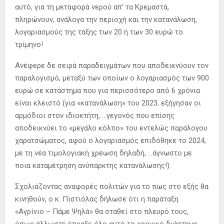
αυτό, για τη μεταφορά νερού απ’ τα Κρεμαστά,
πληρώνουν, ανάλογα την περιοχή και την κατανάλωση,
λογαριασμούς της τάξης των 20 ή των 30 ευρώ το
τρίμηνο!
Ανέφερε δε σειρά παραδειγμάτων που αποδεικνύουν τον
παραλογισμό, μεταξύ των οποίων ο λογαριασμός των 900
ευρώ σε κατάστημα που για περισσότερο από 6 χρόνια
είναι κλειστό (για «κατανάλωση» του 2023, εξήγησαν οι
αρμόδιοι στον ιδιοκτήτη, …γεγονός που επίσης
αποδεικνύει το «μεγάλο κόλπο» του εντελώς παράλογου
χαρατσώματος, αφού ο λογαριασμός επιδόθηκε το 2024,
με τη νέα τιμολογιακή χρέωση δηλαδή, …άγνωστο με
ποια καταμέτρηση ανύπαρκτης κατανάλωσης!).
Σχολιάζοντας αναφορές πολιτών για το πως στο εξής θα
κινηθούν, ο κ. Πιστιόλας δήλωσε ότι η παράταξη
«Αγρίνιο – Πάμε Ψηλά» θα σταθεί στο πλευρό τους,
όπως άλλωστε έπραξε όλο αυτό το χρονικό διάστημα,