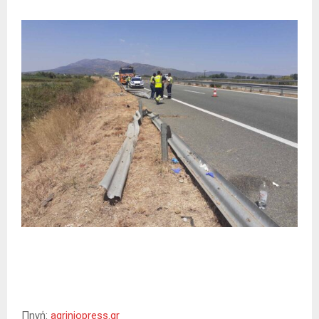
Πηγή:
agriniopress.gr