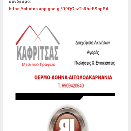
σύνδεσμο:
https://photos.app.goo.gl/D9QGsvTsRheESopSA