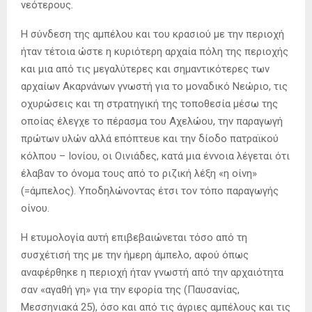
νεότερους.
Η σύνδεση της αμπέλου και του κρασιού με την περιοχή
ήταν τέτοια ώστε η κυριότερη αρχαία πόλη της περιοχής
και μια από τις μεγαλύτερες και σημαντικότερες των
αρχαίων Ακαρνάνων γνωστή για το μοναδικό Νεώριο, τις
οχυρώσεις και τη στρατηγική της τοποθεσία μέσω της
οποίας έλεγχε το πέρασμα του Αχελώου, την παραγωγή
πρώτων υλών αλλά επόπτευε και την δίοδο πατραϊκού
κόλπου – Ιονίου, οι Οινιάδες, κατά μια έννοια λέγεται ότι
έλαβαν το όνομα τους από το ριζική λέξη «η οίνη»
(=άµπελος). Υποδηλώνοντας έτσι τον τόπο παραγωγής
οίνου.
Η ετυμολογία αυτή επιβεβαιώνεται τόσο από τη
συσχέτισή της µε την ήµερη άµπελο, αφού όπως
αναφέρθηκε η περιοχή ήταν γνωστή από την αρχαιότητα
σαν «αγαθή γη» για την εφορία της (Παυσανίας,
Μεσσηνιακά 25), όσο και από τις άγριες αµπέλους και τις