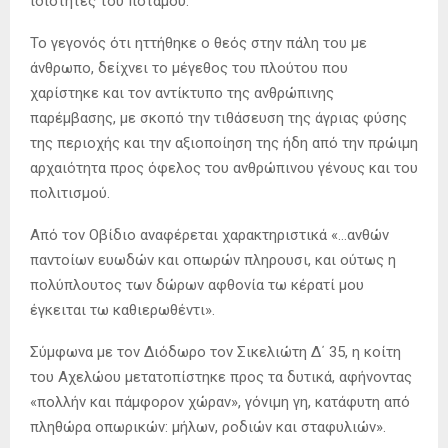
ιδιότητες του ποταµού.
Το γεγονός ότι ηττήθηκε o θεός στην πάλη του µε
άνθρωπο, δείχνει το μέγεθος του πλούτου που
χαρίστηκε και τον αντίκτυπο της ανθρώπινης
παρέμβασης, με σκοπό την τιθάσευση της άγριας φύσης
της περιοχής και την αξιοποίηση της ήδη από την πρώιμη
αρχαιότητα προς όφελος του ανθρώπινου γένους και του
πολιτισμού.
Από τον Οβίδιο αναφέρεται χαρακτηριστικά «…ανθών
παντοίων ευωδών και οπωρών πληρουσι, και ούτως η
πολύπλουτος των δώρων αφθονία τω κέρατί µου
έγκειται τω καθιερωθέντι».
Σύμφωνα με τον Διόδωρο τον Σικελιώτη ∆΄ 35, η κοίτη
του Αχελώου µετατοπίστηκε προς τα δυτικά, αφήνοντας
«πολλήν και πάµφορον χώραν», γόνιµη γη, κατάφυτη από
πληθώρα οπωρικών: µήλων, ροδιών και σταφυλιών».