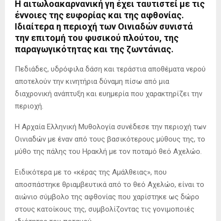
Η αιτωλοακαρνανική γη έχει ταυτιστεί µε τις
έννοιες της ευφορίας και της αφθονίας.
Ιδιαίτερα η περιοχή των Οινιαδών συνιστά
την επιτομή του φυσικού πλούτου, της
παραγωγικότητας και της ζωντάνιας.
Πεδιάδες, υδρόφιλα δάση και τεράστια αποθέματα νερού
αποτελούν την κινητήρια δύναμη πίσω από μια
διαχρονική ανάπτυξη και ευημερία που χαρακτηρίζει την
περιοχή.
Η Αρχαία Ελληνική Μυθολογία συνέδεσε την περιοχή των
Οινιαδών µε έναν από τους βασικότερους µύθους της, το
µύθο της πάλης του Ηρακλή µε τον ποταµό θεό Αχελώο.
Ειδικότερα με το «κέρας της Αµάλθειας», που
αποσπάστηκε θριαµβευτικά από το θεό Αχελώο, είναι το
αιώνιο σύµβολο της αφθονίας που χαρίστηκε ως δώρο
στους κατοίκους της, συµβολίζοντας τις γονιµοποιές