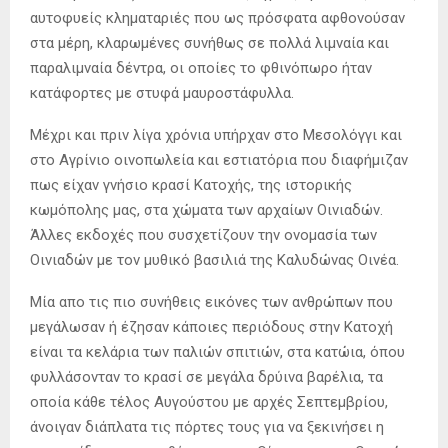
αυτοφυείς κληματαριές που ως πρόσφατα αφθονούσαν
στα µέρη, κλαρωµένες συνήθως σε πολλά λιµναία και
παραλιµναία δέντρα, οι οποίες το φθινόπωρο ήταν
κατάφορτες µε στυφά µαυροστάφυλλα.
Μέχρι και πριν λίγα χρόνια υπήρχαν στο Μεσολόγγι και
στο Αγρίνιο οινοπωλεία και εστιατόρια που διαφήμιζαν
πως είχαν γνήσιο κρασί Κατοχής, της ιστορικής
κωμόπολης μας, στα χώματα των αρχαίων Οινιαδών.
Άλλες εκδοχές που συσχετίζουν την ονομασία των
Οινιαδών με τον μυθικό βασιλιά της Καλυδώνας Οινέα.
Μία απο τις πιο συνήθεις εικόνες των ανθρώπων που
μεγάλωσαν ή έζησαν κάποιες περιόδους στην Κατοχή
είναι τα κελάρια των παλιών σπιτιών, στα κατώια, όπου
φυλλάσονταν το κρασί σε μεγάλα δρύινα βαρέλια, τα
οποία κάθε τέλος Αυγούστου με αρχές Σεπτεμβρίου,
άνοιγαν διάπλατα τις πόρτες τους για να ξεκινήσει η