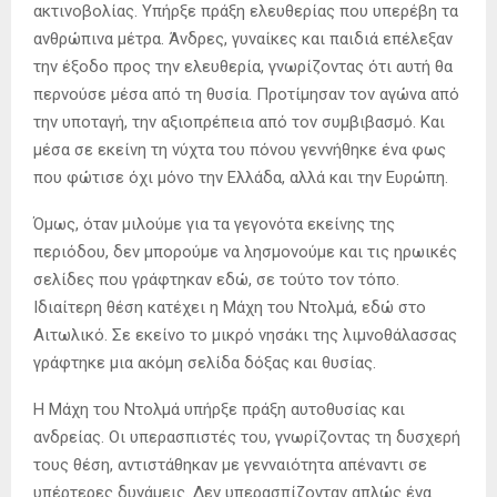
ακτινοβολίας. Υπήρξε πράξη ελευθερίας που υπερέβη τα
ανθρώπινα μέτρα. Άνδρες, γυναίκες και παιδιά επέλεξαν
την έξοδο προς την ελευθερία, γνωρίζοντας ότι αυτή θα
περνούσε μέσα από τη θυσία. Προτίμησαν τον αγώνα από
την υποταγή, την αξιοπρέπεια από τον συμβιβασμό. Και
μέσα σε εκείνη τη νύχτα του πόνου γεννήθηκε ένα φως
που φώτισε όχι μόνο την Ελλάδα, αλλά και την Ευρώπη.
Όμως, όταν μιλούμε για τα γεγονότα εκείνης της
περιόδου, δεν μπορούμε να λησμονούμε και τις ηρωικές
σελίδες που γράφτηκαν εδώ, σε τούτο τον τόπο.
Ιδιαίτερη θέση κατέχει η Μάχη του Ντολμά, εδώ στο
Αιτωλικό. Σε εκείνο το μικρό νησάκι της λιμνοθάλασσας
γράφτηκε μια ακόμη σελίδα δόξας και θυσίας.
Η Μάχη του Ντολμά υπήρξε πράξη αυτοθυσίας και
ανδρείας. Οι υπερασπιστές του, γνωρίζοντας τη δυσχερή
τους θέση, αντιστάθηκαν με γενναιότητα απέναντι σε
υπέρτερες δυνάμεις. Δεν υπερασπίζονταν απλώς ένα