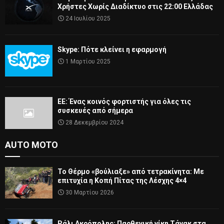
Χρήστες Χωρίς Διαδίκτυο στις 22:00 Ελλάδας
24 Ιουλίου 2025
Skype: Πότε κλείνει η εφαρμογή
1 Μαρτίου 2025
ΕΕ: Ένας κοινός φορτιστής για όλες τις
συσκευές από σήμερα
28 Δεκεμβρίου 2024
AUTO MOTO
Το Θέρμο «βούλιαξε» από τετρακίνητα: Με
επιτυχία η Κοπή Πίτας της Λέσχης 4×4
30 Μαρτίου 2026
Ράλι Ακρόπολης: Παρθενική νίκη Τάνακ στα