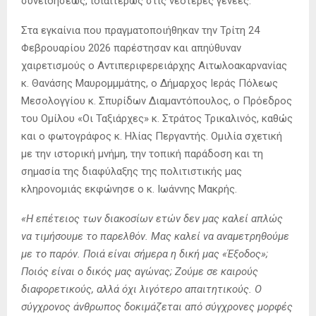
συνειδήσεως, ιδιαιτέρως στις νεότερες γενεές.
Στα εγκαίνια που πραγματοποιήθηκαν την Τρίτη 24
Φεβρουαρίου 2026 παρέστησαν και απηύθυναν
χαιρετισμούς ο Αντιπεριφερειάρχης Αιτωλοακαρνανίας
κ. Θανάσης Μαυρομμμάτης, ο Δήμαρχος Ιεράς Πόλεως
Μεσολογγίου κ. Σπυρίδων Διαμαντόπουλος, ο Πρόεδρος
του Ομίλου «Οι Ταξιάρχες» κ. Στράτος Τρικαλινός, καθώς
και ο φωτογράφος κ. Ηλίας Περγαντής. Ομιλία σχετική
με την ιστορική μνήμη, την τοπική παράδοση και τη
σημασία της διαφύλαξης της πολιτιστικής μας
κληρονομιάς εκφώνησε ο κ. Ιωάννης Μακρής.
«Η επέτειος των διακοσίων ετών δεν μας καλεί απλώς
να τιμήσουμε το παρελθόν. Μας καλεί να αναμετρηθούμε
με το παρόν. Ποιά είναι σήμερα η δική μας «Έξοδος»;
Ποιός είναι ο δικός μας αγώνας; Ζούμε σε καιρούς
διαφορετικούς, αλλά όχι λιγότερο απαιτητικούς. Ο
σύγχρονος άνθρωπος δοκιμάζεται από σύγχρονες μορφές