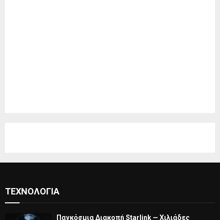
ΤΕΧΝΟΛΟΓΊΑ
Παγκόσμια Διακοπή Starlink — Χιλιάδες