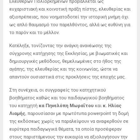
Ελεύθερων Πολιορκημένων προβάλλεται ως
ευχαριστιακή και κοινοτική πράξη πίστης, ελευθερίας και
αξιοπρέπειας, που νοηματοδοτεί την ιστορική μνήμη όχι
ως απλό θαυμασμό του παρελθόντος, αλλά ως ευθύνη για
το παρόν και το μέλλον.
Κατέληξε, τονίζοντας την ανάγκη ανανέωσης της
σύγχρονης κατήχησης της Εκκλησίας, με βιωματικές και
δημιουργικές μεθόδους, θεμελιωμένες στο ήθος της
αγάπης, της ελευθερίας και της κοινωνίας, ώστε να
απαντούν ουσιαστικά στις προκλήσεις της εποχής μας.
Στη συνέχεια, οι συγγραφείς του κατηχητικού
βοηθήματος καθώς και του παιδαγωγικού βοηθήματος
του κατηχητή
κα Πηνελόπη Μωραΐτου
και
κ. Ηλίας
Λιαμής
, παρουσίασαν με πρωτότυπα powerpoint τη δομή
της εκδόσεως χωρίς να παραλείψουν να αναφερθούν σε
ευρύτερα παιδαγωγικά θέματα, τα οποία προσέφεραν
στους παριστάμενους την ευκαιρία να αξιολογήσουν την