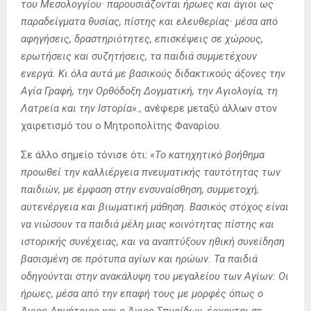
του Μεσολογγίου· παρουσιάζονται ήρωες και άγιοι ως
παραδείγματα θυσίας, πίστης και ελευθερίας· μέσα από
αφηγήσεις, δραστηριότητες, επισκέψεις σε χώρους,
ερωτήσεις και συζητήσεις, τα παιδιά συμμετέχουν
ενεργά. Κι όλα αυτά με βασικούς διδακτικούς άξονες την
Αγία Γραφή, την Ορθόδοξη Δογματική, την Αγιολογία, τη
Λατρεία και την Ιστορία».,
ανέφερε μεταξύ άλλων στον
χαιρετισμό του ο Μητροπολίτης Φαναρίου.
Σε άλλο σημείο τόνισε ότι:
«Το κατηχητικό βοήθημα
προωθεί την καλλιέργεια πνευματικής ταυτότητας των
παιδιών, με έμφαση στην ενσυναίσθηση, συμμετοχή,
αυτενέργεια και βιωματική μάθηση. Βασικός στόχος είναι
να νιώσουν τα παιδιά μέλη μιας κοινότητας πίστης και
ιστορικής συνέχειας, και να αναπτύξουν ηθική συνείδηση
βασισμένη σε πρότυπα αγίων και ηρώων. Τα παιδιά
οδηγούνται στην ανακάλυψη του μεγαλείου των Αγίων: Οι
ήρωες, μέσα από την επαφή τους με μορφές όπως ο
Άγιος Δημήτριος και ο Άγιος Σπυρίδων, έρχονται σε