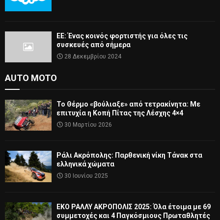
ΕΕ: Ένας κοινός φορτιστής για όλες τις
συσκευές από σήμερα
28 Δεκεμβρίου 2024
AUTO MOTO
Το Θέρμο «βούλιαξε» από τετρακίνητα: Με
επιτυχία η Κοπή Πίτας της Λέσχης 4×4
30 Μαρτίου 2026
Ράλι Ακρόπολης: Παρθενική νίκη Τάνακ στα
ελληνικά χώματα
30 Ιουνίου 2025
ΕΚΟ ΡΑΛΛΥ ΑΚΡΟΠΟΛΙΣ 2025: Όλα έτοιμα με 69
συμμετοχές και 4 Παγκόσμιους Πρωταθλητές