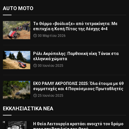
AUTO MOTO
Το Θέρμο «βούλιαξε» από τετρακίνητα: Με
επιτυχία η Κοπή Πίτας της Λέσχης 4×4
30 Μαρτίου 2026
Ράλι Ακρόπολης: Παρθενική νίκη Τάνακ στα
ελληνικά χώματα
30 Ιουνίου 2025
ΕΚΟ ΡΑΛΛΥ ΑΚΡΟΠΟΛΙΣ 2025: Όλα έτοιμα με 69
συμμετοχές και 4 Παγκόσμιους Πρωταθλητές
25 Ιουνίου 2025
ΕΚΚΛΗΣΙΑΣΤΙΚΆ ΝΈΑ
Η Θεία Λειτουργία κρατάει ανοιχτό τον δρόμο
προς την Βασιλεία του Θεού