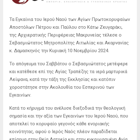
Τα Εγκαίνια του Ιερού Ναού των Αγίων Πρωτοκορυφαίων
Αποστόλων Πέτρου και Παύλου στο Κάτω Ζευγαράκι,
της Αρχιερατικής Περιφέρειας Μακρυνείας τέλεσε ο
Σεβασμιώτατος Μητροπολίτης Αιτωλίας και Ακαρνανίας
κ. Δαμασκηνός την Κυριακή 10 Νοεμβρίου 2024.
Το απόγευμα του Σαββάτου ο Σεβασμιώτατος μετέφερε
και κατέθεσε επί της Αγίας Τραπέζης τα ιερά μαρτυρικά
Λείψανα, κατά την τάξη της Εκκλησίας και κατόπιν
χοροστάτησε στην Ακολουθία του Εσπερινού των
Εγκαινίων.
Κατά το κήρυγμά του ανέλυσε διεξοδικά την θεολογική
σημασία και την αξία των Εγκαινίων του Ιερού Ναού, που
αποτελεί το κορυφαίο γεγονός κάθε ενοριακής
κοινότητας, αφού ο Ιερός Ναός πλέον παραδίδεται
επίσημα στην Θεία Λατρεία και στην εγκαινιασμένη Αγία