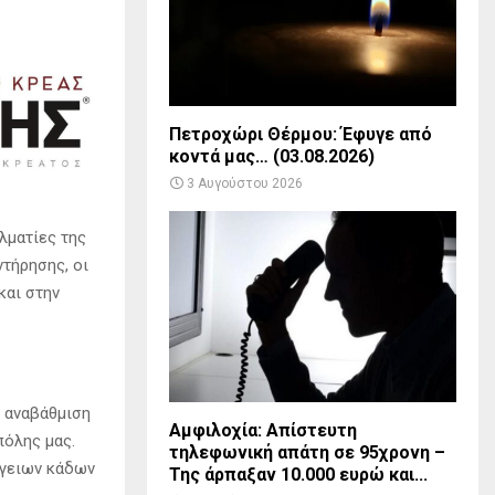
Πετροχώρι Θέρμου: Έφυγε από
κοντά μας… (03.08.2026)
3 Αυγούστου 2026
λματίες της
ντήρησης, οι
και στην
 αναβάθμιση
Αμφιλοχία: Απίστευτη
πόλης μας.
τηλεφωνική απάτη σε 95χρονη –
όγειων κάδων
Της άρπαξαν 10.000 ευρώ και...