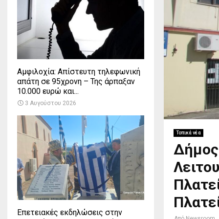
Αμφιλοχία: Απίστευτη τηλεφωνική
απάτη σε 95χρονη – Της άρπαξαν
10.000 ευρώ και...
3 Αυγούστου 2026
Τοπικά νέα
Δήμος
Λειτο
Πλατεί
Πλατε
Επετειακές εκδηλώσεις στην
Από
Newsroom