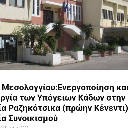
 Μεσολογγίου:Ενεργοποίηση κα
υργία των Υπόγειων Κάδων στην
α Ραζηκότσικα (πρώην Κένεντι)
ία Συνοικισμού
8 Ιουλίου 2026