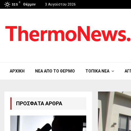
C
Θέρμον
3 Αυγούστου 2026
32.5
ΑΡΧΙΚΉ
ΝΈΑ ΑΠΟ ΤΟ ΘΈΡΜΟ
ΤΟΠΙΚΆ ΝΈΑ
ΑΓ
ΠΡΌΣΦΑΤΑ ΆΡΘΡΑ