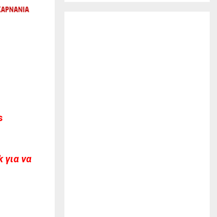
s
 για να