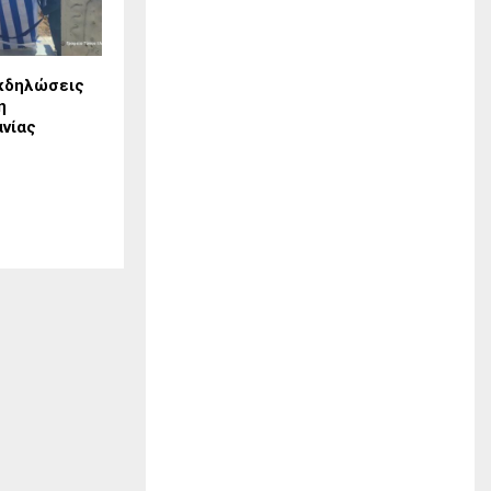
κδηλώσεις
η
νίας