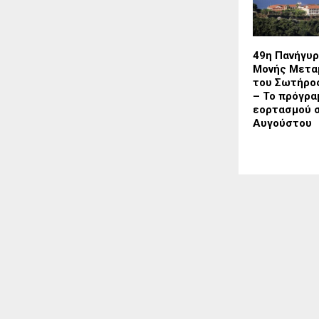
49η Πανήγυρ
Μονής Μετ
του Σωτήρο
– Το πρόγρα
εορτασμού σ
Αυγούστου