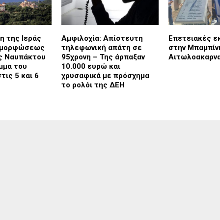
η της Ιεράς
Αμφιλοχία: Απίστευτη
Επετειακές ε
αμορφώσεως
τηλεφωνική απάτη σε
στην Μπαμπίν
ς Ναυπάκτου
95χρονη – Της άρπαξαν
Αιτωλοακαρνα
μμα του
10.000 ευρώ και
τις 5 και 6
χρυσαφικά με πρόσχημα
το ρολόι της ΔΕΗ