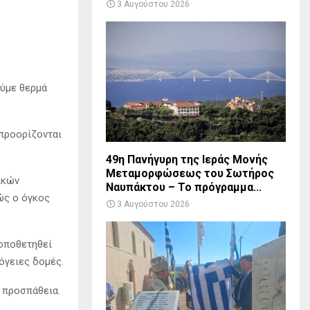
3 Αυγούστου 2026
ούμε θερμά
 προορίζονται
49η Πανήγυρη της Ιεράς Μονής
Μεταμορφώσεως του Σωτήρος
ικών
Ναυπάκτου – Το πρόγραμμα...
θώς ο όγκος
3 Αυγούστου 2026
τοποθετηθεί
όγειες δομές.
ή προσπάθεια.