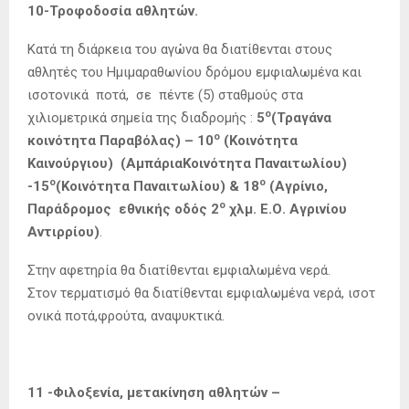
10-Τροφοδοσία αθλητών.
Κατά τη διάρκεια του αγώνα θα διατίθενται στους
αθλητές του Ημιμαραθωνίου δρόμου εμφιαλωμένα και
ισοτονικά ποτά, σε πέντε (5) σταθμούς στα
ο
χιλιομετρικά σημεία της διαδρομής :
5
(Τραγάνα
ο
κοινότητα Παραβόλας) – 10
(Κοινότητα
Καινούργιου) (ΑμπάριαΚοινότητα Παναιτωλίου)
ο
ο
-15
(Κοινότητα Παναιτωλίου) & 18
(Αγρίνιο,
ο
Παράδρομος εθνικής οδός 2
χλμ. Ε.Ο. Αγρινίου
Αντιρρίου)
.
Στην αφετηρία θα διατίθενται εμφιαλωμένα νερά.
Στον τερματισμό θα διατίθενται εμφιαλωμένα νερά, ισοτ
ονικά ποτά,φρούτα, αναψυκτικά.
11 -Φιλοξενία, μετακίνηση αθλητών –