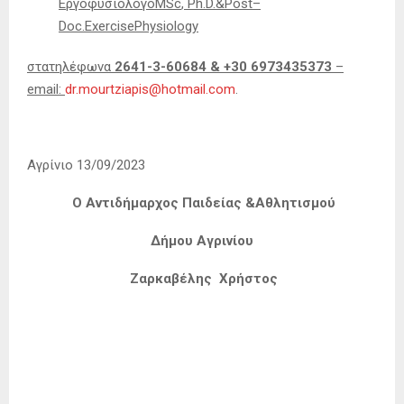
Εργοφυσιολόγο
MSc
,
Ph
.
D
.&
Post
–
Doc
.
ExercisePhysiology
στατηλέφωνα
2641-3-60684
&
+30 6973435373
–
email
:
dr.mourtziapis@hotmail.com
.
Αγρίνιο 13/09/2023
Ο Αντιδήμαρχος Παιδείας &Αθλητισμού
Δήμου Αγρινίου
Ζαρκαβέλης Χρήστος