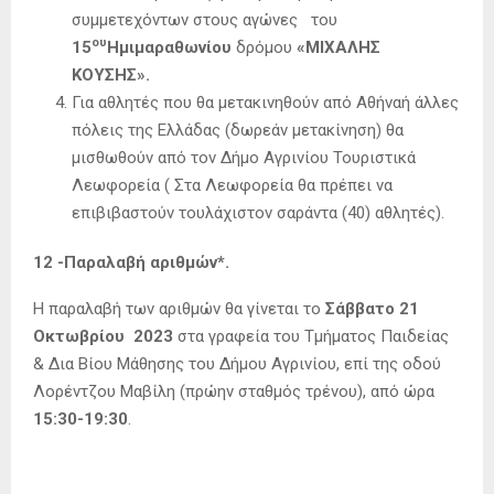
συμμετεχόντων στους αγώνες του
ου
15
Ημιμαραθωνίου
δρόμου
«ΜΙΧΑΛΗΣ
ΚΟΥΣΗΣ».
Για αθλητές που θα μετακινηθούν από Αθήναή άλλες
πόλεις της Ελλάδας (δωρεάν μετακίνηση) θα
μισθωθούν από τον Δήμο Αγρινίου Τουριστικά
Λεωφορεία ( Στα Λεωφορεία θα πρέπει να
επιβιβαστούν τουλάχιστον σαράντα (40) αθλητές).
12 -Παραλαβή αριθμών*.
Η παραλαβή των αριθμών θα γίνεται το
Σάββατο 21
Οκτωβρίου 2023
στα γραφεία του Τμήματος Παιδείας
& Δια Βίου Μάθησης του Δήμου Αγρινίου, επί της οδού
Λορέντζου Μαβίλη (πρώην σταθμός τρένου), από ώρα
15:30-19:30
.