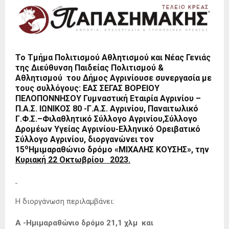
Το Τμήμα Πολιτισμού Αθλητισμού και Νέας Γενιάς
της Διεύθυνση Παιδείας Πολιτισμού &
Αθλητισμού του
Δήμος Αγρινίου
σε συνεργασία με
τους συλλόγους:
ΕΑΣ ΣΕΓΑΣ ΒΟΡΕΙΟΥ
ΠΕΛΟΠΟΝΝΗΣΟΥ Γυμναστική Εταιρία Αγρινίου –
Π.Α.Σ. ΙΩΝΙΚΟΣ 80 -Γ.Α.Σ. Αγρινίου, Παναιτωλικό
Γ.Φ.Σ.
–
Φιλαθλητικό Σύλλογο Αγρινίου,Σύλλογο
Δρομέων Υγείας Αγρινίου-Ελληνικό Ορειβατικό
Σύλλογο Αγρινίου,
διοργανώνει τον
ο
15
Ημιμαραθώνιο δρόμο «ΜΙΧΑΛΗΣ ΚΟΥΣΗΣ», την
Κυριακή 22 Οκτωβρίου 2023.
Η διοργάνωση περιλαμβάνει:
Α -Ημιμαραθώνιο δρόμο 21,1 χλμ και