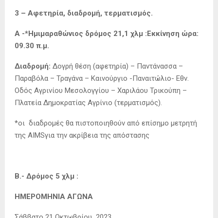
3 – Αφετηρία, διαδρομή, τερματισμός.
Α -*Ημιμαραθώνιος δρόμος 21,1 χλμ :Εκκίνηση ώρα:
09.30 π.μ.
Διαδρομή:
Δογρή θέση (αφετηρία) – Παντάνασσα –
Παραβόλα – Τραγάνα – Καινούργιο -Παναιτώλιο- Εθν.
Οδός Αγρινίου Μεσολογγίου – Χαριλάου Τρικούπη –
Πλατεία Δημοκρατίας Αγρίνιο (τερματισμός).
*οι διαδρομές θα πιστοποιηθούν από επίσημο μετρητή
της AIMSγια την ακρίβεια της απόστασης
Β.- Δρόμος 5 χλμ :
ΗΜΕΡΟΜΗΝΙΑ ΑΓΩΝΑ
Σάββατο 21 Οκτωβρίου 2023