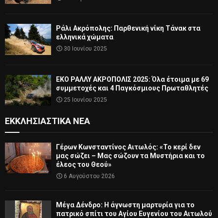
Ράλι Ακρόπολης: Παρθενική νίκη Τάνακ στα
ελληνικά χώματα
30 Ιουνίου 2025
ΕΚΟ ΡΑΛΛΥ ΑΚΡΟΠΟΛΙΣ 2025: Όλα έτοιμα με 69
συμμετοχές και 4 Παγκόσμιους Πρωταθλητές
25 Ιουνίου 2025
ΕΚΚΛΗΣΙΑΣΤΙΚΆ ΝΈΑ
Γέρων Κωνσταντίνος Αιτωλός: «Το κερί δεν
μας σώζει – Μας σώζουν τα Μυστήρια και το
έλεος του Θεού»
6 Αυγούστου 2026
Μέγα Δένδρο: Η άγνωστη μαρτυρία για το
πατρικό σπίτι του Αγίου Ευγενίου του Αιτωλού