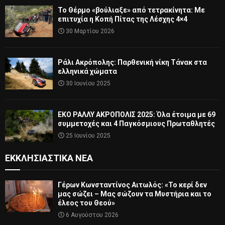
Το Θέρμο «βούλιαξε» από τετρακίνητα: Με
επιτυχία η Κοπή Πίτας της Λέσχης 4×4
30 Μαρτίου 2026
Ράλι Ακρόπολης: Παρθενική νίκη Τάνακ στα
ελληνικά χώματα
30 Ιουνίου 2025
ΕΚΟ ΡΑΛΛΥ ΑΚΡΟΠΟΛΙΣ 2025: Όλα έτοιμα με 69
συμμετοχές και 4 Παγκόσμιους Πρωταθλητές
25 Ιουνίου 2025
ΕΚΚΛΗΣΙΑΣΤΙΚΆ ΝΈΑ
Γέρων Κωνσταντίνος Αιτωλός: «Το κερί δεν
μας σώζει – Μας σώζουν τα Μυστήρια και το
έλεος του Θεού»
6 Αυγούστου 2026