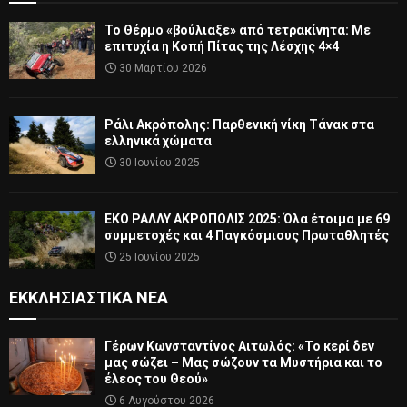
Το Θέρμο «βούλιαξε» από τετρακίνητα: Με
επιτυχία η Κοπή Πίτας της Λέσχης 4×4
30 Μαρτίου 2026
Ράλι Ακρόπολης: Παρθενική νίκη Τάνακ στα
ελληνικά χώματα
30 Ιουνίου 2025
ΕΚΟ ΡΑΛΛΥ ΑΚΡΟΠΟΛΙΣ 2025: Όλα έτοιμα με 69
συμμετοχές και 4 Παγκόσμιους Πρωταθλητές
25 Ιουνίου 2025
ΕΚΚΛΗΣΙΑΣΤΙΚΆ ΝΈΑ
Γέρων Κωνσταντίνος Αιτωλός: «Το κερί δεν
μας σώζει – Μας σώζουν τα Μυστήρια και το
έλεος του Θεού»
6 Αυγούστου 2026