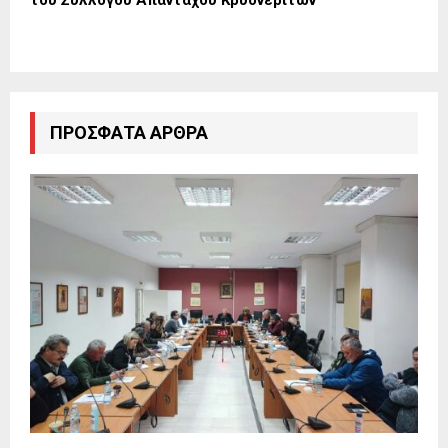
του Συλλόγου Απανταχού Κρυονεριτών
ΠΡΌΣΦΑΤΑ ΆΡΘΡΑ