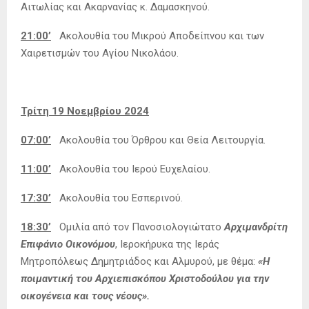
Αιτωλίας και Ακαρνανίας κ. Δαμασκηνού.
21:00’
Ακολουθία του Μικρού Αποδείπνου και των
Χαιρετισμών του Αγίου Νικολάου.
Τρίτη 19 Νοεμβρίου 2024
07:00’
Ακολουθία του Όρθρου και Θεία Λειτουργία.
11:00’
Ακολουθία του Ιερού Ευχελαίου.
17:30’
Ακολουθία του Εσπερινού.
18:30’
Ομιλία από τον Πανοσιολογιώτατο
Αρχιμανδρίτη
Επιφάνιο Οικονόμου
, Ιεροκήρυκα της Ιεράς
Μητροπόλεως Δημητριάδος και Αλμυρού, με θέμα:
«Η
ποιμαντική του Αρχιεπισκόπου Χριστοδούλου για την
οικογένεια και τους νέους».