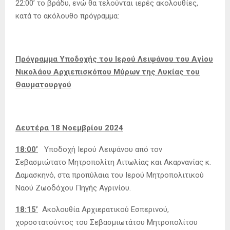
22:00’ το βράδυ, ενώ θα τελούνται ιερές ακολουθίες,
κατά το ακόλουθο πρόγραμμα:
Πρόγραμμα Υποδοχής του Ιερού Λειψάνου του Αγίου
Νικολάου
Αρχιεπισκόπου Μύρων της Λυκίας του
Θαυματουργού
Δευτέρα 18 Νοεμβρίου 2024
18:00’
Υποδοχή Ιερού Λειψάνου από τον
Σεβασμιώτατο Μητροπολίτη Αιτωλίας και Ακαρνανίας κ.
Δαμασκηνό, στα προπύλαια του Ιερού Μητροπολιτικού
Ναού Ζωοδόχου Πηγής Αγρινίου.
18:15’
Ακολουθία Αρχιερατικού Εσπερινού,
χοροστατούντος του Σεβασμιωτάτου Μητροπολίτου