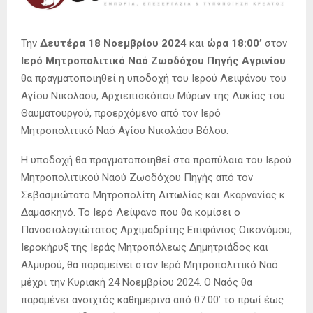
Την
Δευτέρα 18 Νοεμβρίου 2024
και
ώρα 18:00’
στον
Ιερό Μητροπολιτικό Ναό Ζωοδόχου Πηγής Αγρινίου
θα πραγματοποιηθεί η υποδοχή του Ιερού Λειψάνου του
Αγίου Νικολάου, Αρχιεπισκόπου Μύρων της Λυκίας του
Θαυματουργού, προερχόμενο από τον Ιερό
Μητροπολιτικό Ναό Αγίου Νικολάου Βόλου.
Η υποδοχή θα πραγματοποιηθεί στα προπύλαια του Ιερού
Μητροπολιτικού Ναού Ζωοδόχου Πηγής από τον
Σεβασμιώτατο Μητροπολίτη Αιτωλίας και Ακαρνανίας κ.
Δαμασκηνό. Το Ιερό Λείψανο που θα κομίσει ο
Πανοσιολογιώτατος Αρχιμαδρίτης Επιφάνιος Οικονόμου,
Ιεροκήρυξ της Ιεράς Μητροπόλεως Δημητριάδος και
Αλμυρού, θα παραμείνει στον Ιερό Μητροπολιτικό Ναό
μέχρι την Κυριακή 24 Νοεμβρίου 2024. Ο Ναός θα
παραμένει ανοιχτός καθημερινά από 07:00’ το πρωί έως