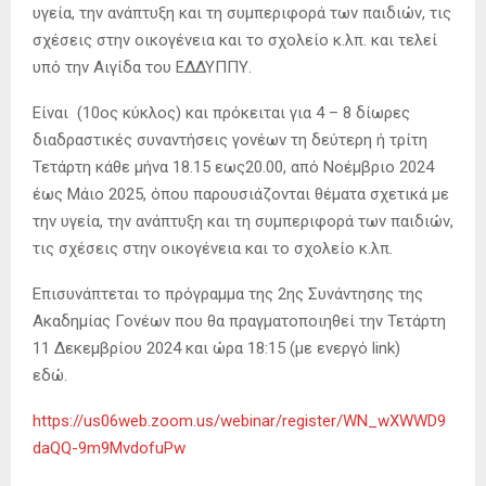
υγεία, την ανάπτυξη και τη συμπεριφορά των παιδιών, τις
σχέσεις στην οικογένεια και το σχολείο κ.λπ. και τελεί
υπό την Αιγίδα του ΕΔΔΥΠΠΥ.
Είναι (10ος κύκλος) και πρόκειται για 4 – 8 δίωρες
διαδραστικές συναντήσεις γονέων τη δεύτερη ή τρίτη
Τετάρτη κάθε μήνα 18.15 εως20.00, από Νοέμβριο 2024
έως Μάιο 2025, όπου παρουσιάζονται θέματα σχετικά με
την υγεία, την ανάπτυξη και τη συμπεριφορά των παιδιών,
τις σχέσεις στην οικογένεια και το σχολείο κ.λπ.
Επισυνάπτεται το πρόγραμμα της 2ης Συνάντησης της
Ακαδημίας Γονέων που θα πραγματοποιηθεί την Τετάρτη
11 Δεκεμβρίου 2024 και ώρα 18:15 (με ενεργό link)
εδώ.
https://us06web.zoom.us/webinar/register/WN_wXWWD9
daQQ-9m9MvdofuPw