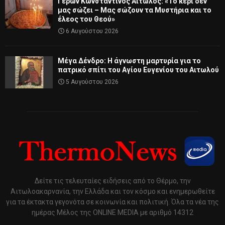
Γέρων Κωνσταντίνος Αιτωλός: «Το κερί δεν
μας σώζει – Μας σώζουν τα Μυστήρια και το
έλεος του Θεού»
6 Αυγούστου 2026
Μέγα Δένδρο: Η άγνωστη μαρτυρία για το
πατρικό σπίτι του Αγίου Ευγενίου του Αιτωλού
5 Αυγούστου 2026
Δείτε τις τελευταίες ειδήσεις από το Θέρμο, την
Αιτωλοακαρνανία, την Ελλάδα και τον κόσμο και ενημερωθείτε
για τα έκτακτα γεγονότα σε κοινωνία και πολιτική. Όλα τα νέα της
ημέρας Μέλος της ONLINE MEDIA με αριθμό 14312