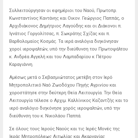
Συλλειτούργησαν οι εφημέριοι του Ναού, Πρωτοπρ.
Κωνσταντίνος Καντάνης και Οικον. Γεώργιος Παππάς, ο
Αρχιδιάκονος Δημήτριος Λαγούδης και οι Διάκονοι π.
Ιγνάτιος Γοργολίτσας, π. Σωκράτης Σχίζας και π.
Βαρθολομαίος Κοσμάς. Τα ιερά αναλόγια διηκόνησαν
χοροί ιεροψαλτών, υπό την διεύθυνση του Πρωτοψάλτου
κ. Ανδρέα Αγγελή και του Λαμπαδαρίου κ Πέτρου
Καραγιάννη.
Αμέσως μετά ο Σεβασμιώτατος μετέβη στον Ιερό
Μητροπολιτικό Ναό Ζωοδόχου Πηγής Αγρινίου και
χοροστάτησε στην δεύτερη Θεία Λειτουργία. Την Θεία
Λειτουργία τέλεσε ο Αρχιμ. Καλλίνικος Καζαντζής και το
ιερό αναλόγιο διηκόνησε χορός ιεροψαλτών, υπό την
διεύθυνση του κ. Νικολάου Παππά.
Σε όλους τους Ιερούς Ναούς και τις Ιερές Μονές της
Ιεράς Μητροπόλεως Αιτωλίας και Ακαρνανίας