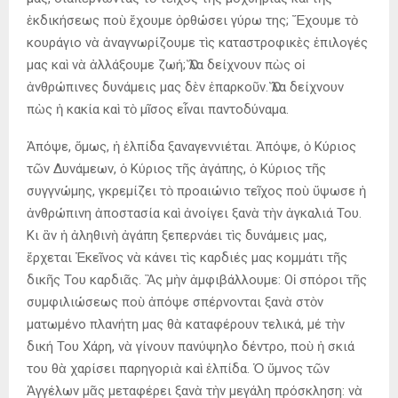
ἐκδικήσεως ποὺ ἔχουμε ὀρθώσει γύρω της; Ἔχουμε τὸ
κουράγιο νὰ ἀναγνωρίζουμε τὶς καταστροφικὲς ἐπιλογές
μας καὶ νὰ ἀλλάξουμε ζωή; Ὅλα δείχνουν πὼς οἱ
ἀνθρώπινες δυνάμεις μας δὲν ἐπαρκοῦν. Ὅλα δείχνουν
πὼς ἡ κακία καὶ τὸ μῖσος εἶναι παντοδύναμα.
Ἀπόψε, ὅμως, ἡ ἐλπίδα ξαναγεννιέται. Ἀπόψε, ὁ Κύριος
τῶν Δυνάμεων, ὁ Κύριος τῆς ἀγάπης, ὁ Κύριος τῆς
συγγνώμης, γκρεμίζει τὸ προαιώνιο τεῖχος ποὺ ὕψωσε ἡ
ἀνθρώπινη ἀποστασία καὶ ἀνοίγει ξανὰ τὴν ἀγκαλιά Του.
Κι ἂν ἡ ἀληθινὴ ἀγάπη ξεπερνάει τὶς δυνάμεις μας,
ἔρχεται Ἐκεῖνος νὰ κάνει τὶς καρδιές μας κομμάτι τῆς
δικῆς Του καρδιᾶς. Ἂς μὴν ἀμφιβάλλουμε: Οἱ σπόροι τῆς
συμφιλιώσεως ποὺ ἀπόψε σπέρνονται ξανὰ στὸν
ματωμένο πλανήτη μας θὰ καταφέρουν τελικά, μέ τὴν
δική Του Χάρη, νὰ γίνουν πανύψηλο δέντρο, ποὺ ἡ σκιά
του θὰ χαρίσει παρηγοριὰ καὶ ἐλπίδα. Ὁ ὕμνος τῶν
Ἀγγέλων μᾶς μεταφέρει ξανὰ τὴν μεγάλη πρόσκληση: νὰ