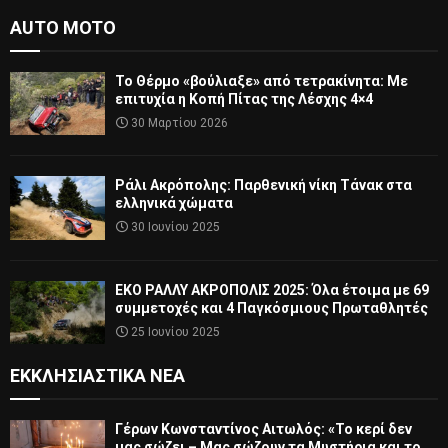
AUTO MOTO
Το Θέρμο «βούλιαξε» από τετρακίνητα: Με
επιτυχία η Κοπή Πίτας της Λέσχης 4×4
30 Μαρτίου 2026
Ράλι Ακρόπολης: Παρθενική νίκη Τάνακ στα
ελληνικά χώματα
30 Ιουνίου 2025
ΕΚΟ ΡΑΛΛΥ ΑΚΡΟΠΟΛΙΣ 2025: Όλα έτοιμα με 69
συμμετοχές και 4 Παγκόσμιους Πρωταθλητές
25 Ιουνίου 2025
ΕΚΚΛΗΣΙΑΣΤΙΚΆ ΝΈΑ
Γέρων Κωνσταντίνος Αιτωλός: «Το κερί δεν
μας σώζει – Μας σώζουν τα Μυστήρια και το