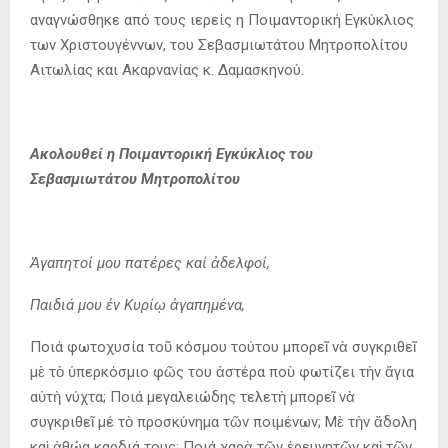
αναγνώσθηκε από τους ιερείς η Ποιμαντορική Εγκύκλιος
των Χριστουγέννων, του Σεβασμιωτάτου Μητροπολίτου
Αιτωλίας και Ακαρνανίας κ. Δαμασκηνού.
Ακολουθεί η Ποιμαντορική Εγκύκλιος του
Σεβασμιωτάτου Μητροπολίτου
Ἀγαπητοί μου πατέρες καί ἀδελφοί,
Παιδιά μου ἐν Κυρίῳ ἀγαπημένα,
Ποιά φωτοχυσία τοῦ κόσμου τούτου μπορεῖ νὰ συγκριθεῖ
μὲ τὸ ὑπερκόσμιο φῶς του ἀστέρα ποὺ φωτίζει τὴν ἅγια
αὐτὴ νύχτα; Ποιά μεγαλειώδης τελετὴ μπορεῖ νὰ
συγκριθεῖ μέ τὸ προσκύνημα τῶν ποιμένων; Μὲ τὴν ἄδολη
καὶ ἀθώα καρδιά τους; Ποιά χαρὰ τῶν ἐρευνητῶν καὶ τῶν