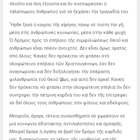
πλοῦτο καὶ ὅση ἐξουσία καὶ ἂν συσσωρεύσει ὁ
ταλαίπωρος ἄνθρωπος γιὰ νὰ ξεχάσει τὴν τραγωδία του.
Ἦρθε ξανὰ ὁ καιρὸς τῆς εἰρήνης πάνω σὲ τούτη τὴν γῆ,
μέσα στὶς ἀνθρώπινες κοινωνίες, μέσα στὴν κάθε ψυχή.
Ὁ δρόμος πρὸς τὸ σπήλαιο τῆς συμφιλιώσεως Θεοῦ καὶ
ἀνθρώπων εἶναι πλέον ἀνοιχτός. Δὲν εἶναι ὅμως ὁρατὸς
ἀπὸ ὅλους. Κανεὶς δὲν πρόκειται νὰ φτάσει στό
ὁλοφώτεινο σπήλαιο τῶν Χριστουγέννων, ἐὰν δὲν
ἀναγνωρίσει καὶ δὲν δοξολογήσει τὴν ἀπέραντη
φιλανθρωπία τοῦ Θεοῦ. Ὅμως, καὶ αὐτὸ δὲν ἀρκεῖ. Κανεὶς
δὲν πρόκειται νὰ φτάσει στὴν ὁλοφώτεινη σπηλιὰ ἂν δὲν
συντρίψει τὴν πέτρινη καρδιά του καὶ δὲν τῆς ἐπιτρέψει
νὰ δεῖ ὅλους τοὺς ἀνθρώπους σὰν φίλους καὶ ἀδελφούς.
Μποροῦν, ἄραγε, τέτοια συναισθήματα νὰ χωρέσουν σὲ
μιὰ κοινωνία ἀδίστακτης ἀντιπαλότητος καὶ ἁρπαγῆς;
Μπορεῖ ἄραγε ἡ ἀγάπη νὰ βρεῖ τὸν δρόμο τῆς καρδιᾶς
μας, διαπερνῶντας τὸ τεῖχος τῆς μοχθηρίας καὶ τῆς