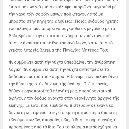
ἐπιστημόνων γιὰ μιὰ ἀνακάλυψη μπορεῖ νὰ συγκριθεῖ μὲ
τὴν χαρὰ τῶν σοφῶν μάγων ποὺ φτάνουν ἀπόψε
μπροστὰ στὴν πηγὴ τῆς ἀλήθειας; Ποιός ἔνδοξος ἡγέτης
τοῦ πλανήτη μας μπορεῖ νὰ συγκριθεῖ σὲ μεγαλεῖο μὲ τὸ
Θεῖο βρέφος, τὴν αἰτία καὶ τὸ νόημα τῶν πάντων, ποὺ
ἀπόψε ἀναπαύεται σὲ ἕνα ταπεινὸ λίκνο, κάτω ἀπὸ τὸ
γεμᾶτο λατρεία βλέμμα τῆς Παναγίας Μητέρας Του;
Ὅ,τι συμβαίνει αὐτὴ τὴν νύχτα ὑπερβαίνει τὴν ἀνθρώπινη
λογική. Ὅ,τι συμβαίνει αὐτὴ τὴν νύχτα ἀντιστρέφει τὰ
δεδομένα αὐτοῦ τοῦ κόσμου. Ἡ δύναμη τῶν ὅπλων δίνει
τὴν θέση της στὴν δύναμη τῆς ἀγάπης. Οἱ ἐπιφανεῖς,
δῆθεν εἰρηνοποιοὶ τοῦ πλανήτη μας, ἀποσύρονται καὶ
ἀφήνουν τὸν δρόμο ἀνοιχτὸ στὸν νεογέννητο ἀρχηγὸ τῆς
εἰρήνης. Ἐκεῖνοι ποὺ ἔμαθαν νὰ πιστεύουν σὲ ἕναν θεὸ
δυνάστη καὶ τιμωρό, ἄτεγκτο κριτὴ καὶ αὐστηρὸ δικαστὴ
τῶν ἁμαρτωλῶν, ἀποροῦν, πῶς, ὁ ἴδιος ὁ δημιουργός, ὁ
προδομένος ἀπὸ τὸ ἴδιο Του τὸ πλάσμα καταδέχθηκε νά