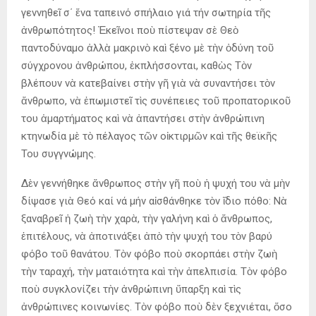
γεννηθεῖ σ΄ ἕνα ταπεινό σπήλαιο γιά τήν σωτηρία τῆς
ἀνθρωπότητος! Ἐκεῖνοι ποὺ πίστεψαν σὲ Θεὸ
παντοδύναμο ἀλλὰ μακρινὸ καὶ ξένο μὲ τὴν ὀδύνη τοῦ
σύγχρονου ἀνθρώπου, ἐκπλήσσονται, καθὼς Τὸν
βλέπουν νὰ κατεβαίνει στὴν γῆ γιὰ νὰ συναντήσει τὸν
ἄνθρωπο, νὰ ἐπωμιστεῖ τὶς συνέπειες τοῦ προπατορικοῦ
του ἁμαρτήματος καὶ νὰ ἀπαντήσει στὴν ἀνθρώπινη
κτηνωδία μὲ τὸ πέλαγος τῶν οἰκτιρμῶν καὶ τῆς θεϊκῆς
Του συγγνώμης.
Δὲν γεννήθηκε ἄνθρωπος στὴν γῆ ποὺ ἡ ψυχή του νὰ μὴν
δίψασε γιὰ Θεό καί νά μήν αἰσθάνθηκε τὸν ἴδιο πόθο: Νὰ
ξαναβρεῖ ἡ ζωὴ τὴν χαρὰ, τὴν γαλήνη καὶ ὁ ἄνθρωπος,
ἐπιτέλους, νὰ ἀποτινάξει ἀπὸ τὴν ψυχή του τὸν βαρύ
φόβο τοῦ θανάτου. Τὸν φόβο ποὺ σκορπάει στὴν ζωὴ
τὴν ταραχή, τὴν ματαιότητα καὶ τὴν ἀπελπισία. Τὸν φόβο
ποὺ συγκλονίζει τὴν ἀνθρώπινη ὕπαρξη καὶ τὶς
ἀνθρώπινες κοινωνίες. Τὸν φόβο ποὺ δὲν ξεχνιέται, ὅσο