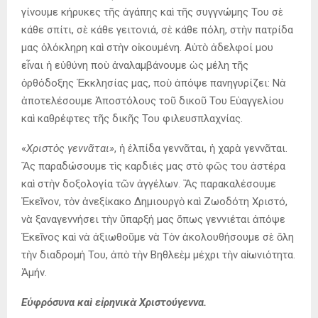
γίνουμε κήρυκες τῆς ἀγάπης καὶ τῆς συγγνώμης Του σὲ
κάθε σπίτι, σὲ κάθε γειτονιά, σὲ κάθε πόλη, στὴν πατρίδα
μας ὁλόκληρη καὶ στὴν οἰκουμένη. Αὐτὸ ἀδελφοί μου
εἶναι ἡ εὐθύνη ποὺ ἀναλαμβάνουμε ὡς μέλη τῆς
ὀρθόδοξης Ἐκκλησίας μας, ποὺ ἀπόψε πανηγυρίζει: Νὰ
ἀποτελέσουμε Ἀποστόλους τοῦ δικοῦ Του Εὐαγγελίου
καὶ καθρέφτες τῆς δικῆς Του φιλευσπλαχνίας.
«
Χριστὸς γεννᾶται»
, ἡ ἐλπίδα γεννᾶται, ἡ χαρὰ γεννᾶται.
Ἂς παραδώσουμε τὶς καρδιές μας στὸ φῶς του ἀστέρα
καὶ στὴν δοξολογία τῶν ἀγγέλων. Ἂς παρακαλέσουμε
Ἐκεῖνον, τὸν ἀνεξίκακο Δημιουργὸ καὶ Ζωοδότη Χριστό,
νὰ ξαναγεννήσει τὴν ὕπαρξή μας ὅπως γεννιέται ἀπόψε
Ἐκεῖνος καὶ νὰ ἀξιωθοῦμε νὰ Τὸν ἀκολουθήσουμε σὲ ὅλη
τὴν διαδρομή Του, ἀπὸ τὴν Βηθλεὲμ μέχρι τὴν αἰωνιότητα.
Ἀμήν.
Εὐφρόσυνα καὶ εἰρηνικὰ Χριστούγεννα.