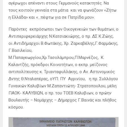
αγέρωχοι απέναντι στους Γερμανούς κατακτητές. Να
τους κοιτούν γενναία στα μάτια και να φωνάζουν «Ζήτω
η Ελλάδα» και «…πέφτω για σε Πατρίδα μου».
Παρόντες εκπρόσωποι των Οικογενειών των θυμάτων, ο
Αντιπεριφερειάρχης Ν.Κατσιακιώρης, ο πρ. ΔΣ Κ.Ζώης,
οι Αντιδήμαρχοι Β.Φωτάκης, Χρ. Ζαρκαβέλης,Γ.Φαρμάκης,
Γ.Βασιλείου,
Μ.Παπαγεωργίου,Χρ.Τασολάμπρου,Π.Μαρνέζος, Κ.
Καλαντζής, πρόεδροι Κοινοτήτων, ο εκπρ. μείζονος
αντιπολίτευσης κ. Τριανταφυλλάκης, ο Αν. Αστυνομικός
Δντης Θ.Νταλαπέρας, οΥΠ. ΠΥ Αγρινίου, η πρ. Συλλόγου
Γυναικών Καλυβίων Μ.Ζαπαντιώτη- Στρατοπουλου, μέλη
ΠΑΟΚ- ΚΑΛΥΒΙΩΝ, ο πρ. του ΤΟΕΒ Καλυβιων, ο πρώην
Βουλευτής – Νομάρχης – Δήμαρχος Γ.Βαινάς και πλήθος
κόσμου.