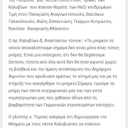
της Πατρίδας μας. Αξίζει δόξα στους ήρωες των
Καλυβίων που έπεσαν θύματα των Ναζί επιδρομέων.
Τιμή στον Παναγιώτη Αναγνωστόπουλο, Βασίλειο
Γαλανόπουλο, Φώτη Ζαπαντιώτη, Γεώργιο Κοτρώτσο,
Νικόλαο Φαναριώτη.Αθάνατοι».
Ο πρ. Καλυβίων Δ. Αναστασίου τόνισε
: «
Το μνημείο το
οποίο αποκαλύπτουμε σήμερα δεν είναι μόνο ένας τόπος
μνήμης. Είναι μια υπόσχεση: ότι δεν θα ξεχάσουμε.
Ωστόσο, τίποτα από όλα αυτά δεν θα ήταν εφικτό χωρίς
τη βοήθεια και την άμεση ανταπόκριση του Δημάρχου
Αγρινίου που αγκάλιασε αμέσως το αίτημά μας και με τη
στήριξή του ανεγέρθηκε το μνημείο.Σήμερα, τιμούμε τη
μνήμη των πέντε συγχωριανών μας και των επτά
συμπατριωτών μας που χάθηκαν άδικα από τη
βαρβαρότητα των Γερμανικών στρατευμάτων κατοχής».
Ο γλύπτης κ. Τύμπας ανέφερε ότι δημιούργησε «το
Μνημείο με τους πέντε Καλυβιώτες να στέκουν