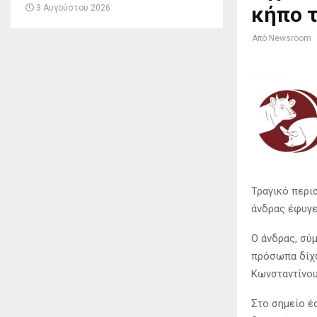
κήπο τ
3 Αυγούστου 2026
Από
Newsroom
Τραγικό περι
άνδρας έφυγε
Ο άνδρας, σύ
πρόσωπα δίχω
Κωνσταντίνου
Στο σημείο έ