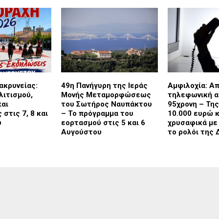
ακρυνείας:
49η Πανήγυρη της Ιεράς
Αμφιλοχία: Α
λιτισμού,
Μονής Μεταμορφώσεως
τηλεφωνική α
και
του Σωτήρος Ναυπάκτου
95χρονη – Τη
στις 7, 8 και
– Το πρόγραμμα του
10.000 ευρώ κ
υ
εορτασμού στις 5 και 6
χρυσαφικά με
Αυγούστου
το ρολόι της 