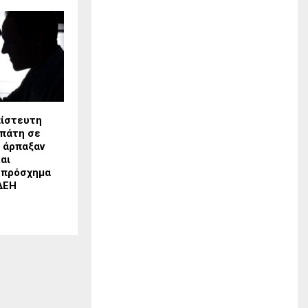
πίστευτη
πάτη σε
ς άρπαξαν
αι
 πρόσχημα
ΔΕΗ