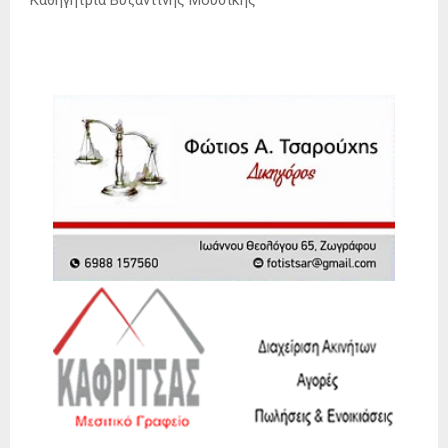
Καθηγήτρια Βυζαντινής Μουσικής