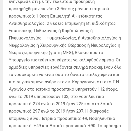
ενηνέρωσε ότι με την τελευταία προκήρυξη
προκηρύχθηκαν εκ νέου 3 θέσεις μόνιμου ιατρικού
προσωπικού: 1 θέση Επιμελητή Α’- ειδικότητας
Αναισθησιολογίας, 2 θέσεις Επιμελητή Β’, ειδικότητας
Εσωτερικής Παθολογίας ή Καρδιολογίας ή
Πνευμονολογίας – Φυματιολογίας, ή Αναισθησιολογίας ή
Νεφρολογίας ή Χειρουργικής Θώρακος ή Νευρολογίας ή
Νευροχειρουργικής (για τη ΜΕΘ), θέσεις που το
Υπουργείο πιστεύει και εύχεται να καλυφθούν άμεσα. Οι
αρμόδιες υπηρεσίες εργάζονται σκλήρά προκεμένου όλα
τα νοσοκομεία να είναι όσο το δυνατό στελεχωμένα και
πιο συγκεκριμένα ανέρε στον κ. Καραγκούνη ότι στο Γ.Ν.
Αγρινίου στο ιατρικό προσωπικό υπηρετούν 112 άτομα,
ενώ το 2019 υπηρετούσαν 103, στο νοσηλευτικό
προσωπικό 274 ενώ το 2019 ήταν 225 και στο λοιπό
προσωπικό 297 ενώ το 2019 ήταν 207. Η διαφορές
επομένως είναι: Ιατρικό προσωπικό: +9, Νοσηλευτικό
προσωπικό: +49 και Λοιπό προσωπικό: +90. Το πρόσημο