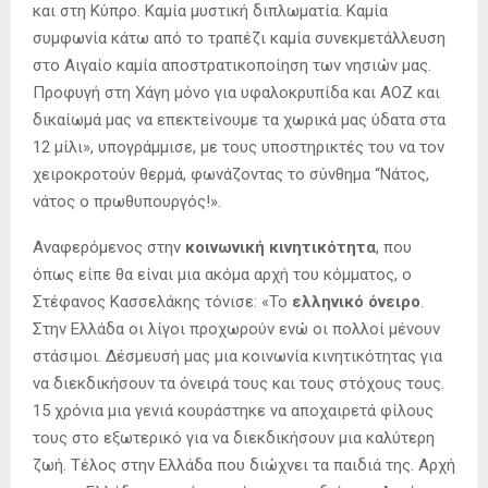
και στη Κύπρο. Καμία μυστική διπλωματία. Καμία
συμφωνία κάτω από το τραπέζι καμία συνεκμετάλλευση
στο Αιγαίο καμία αποστρατικοποίηση των νησιών μας.
Προφυγή στη Χάγη μόνο για υφαλοκρυπίδα και ΑΟΖ και
δικαίωμά μας να επεκτείνουμε τα χωρικά μας ύδατα στα
12 μίλι», υπογράμμισε, με τους υποστηρικτές του να τον
χειροκροτούν θερμά, φωνάζοντας το σύνθημα “Νάτος,
νάτος ο πρωθυπουργός!».
Αναφερόμενος στην
κοινωνική κινητικότητα
, που
όπως είπε θα είναι μια ακόμα αρχή του κόμματος, ο
Στέφανος Κασσελάκης τόνισε: «Το
ελληνικό όνειρο
.
Στην Ελλάδα οι λίγοι προχωρούν ενώ οι πολλοί μένουν
στάσιμοι. Δέσμευσή μας μια κοινωνία κινητικότητας για
να διεκδικήσουν τα όνειρά τους και τους στόχους τους.
15 χρόνια μια γενιά κουράστηκε να αποχαιρετά φίλους
τους στο εξωτερικό για να διεκδικήσουν μια καλύτερη
ζωή. Τέλος στην Ελλάδα που διώχνει τα παιδιά της. Αρχή