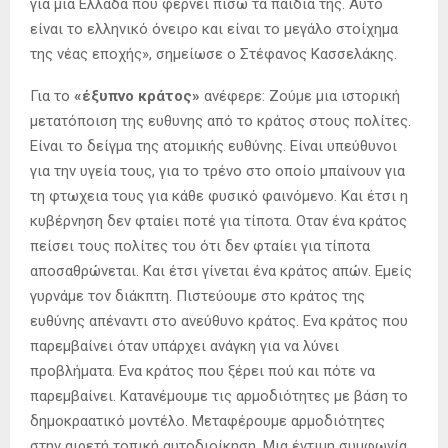
για μια Ελλάδα που φέρνει πίσω τα παιδιά της. Αυτό
είναι το ελληνικό όνειρο και είναι το μεγάλο στοίχημα
της νέας εποχής», σημείωσε ο Στέφανος Κασσελάκης.
Για το
«έξυπνο κράτος»
ανέφερε: Ζούμε μια ιστορική
μετατόποιση της ευθυνης από το κράτος στους πολίτες.
Είναι το δείγμα της ατομικής ευθύνης. Είναι υπεύθυνοι
για την υγεία τους, για το τρένο στο οποίο μπαίνουν για
τη φτωχεια τους για κάθε φυσικό φαινόμενο. Και έτσι η
κυβέρνηση δεν φταίει ποτέ για τίποτα. Οταν ένα κράτος
πείσει τους πολίτες του ότι δεν φταίει για τίποτα
αποσαθρώνεται. Και έτσι γίνεται ένα κράτος απών. Εμείς
γυρνάμε τον διάκπτη. Πιστεύουμε στο κράτος της
ευθύνης απέναντι στο ανεύθυνο κράτος. Ενα κράτος που
παρεμβαίνει όταν υπάρχει ανάγκη για να λύνει
προβλήματα. Ενα κράτος που ξέρει πού και πότε να
παρεμβαίνει. Κατανέμουμε τις αρμοδιότητες με βάση το
δημοκραατικό μοντέλο. Μεταφέρουμε αρμοδιότητες
στην αιρετή τοπική αυτοδιοίκηση. Μια έντιμη συμφωνία