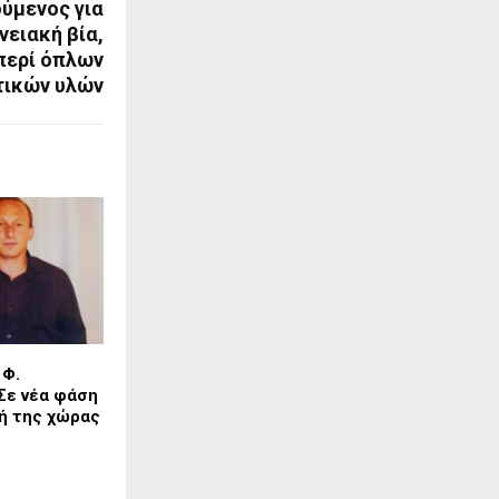
ύμενος για
νειακή βία,
περί όπλων
τικών υλών
 Φ.
Σε νέα φάση
ωή της χώρας