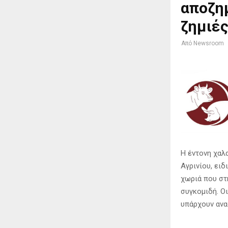
αποζη
ζημιέ
Από
Newsroom
Η έντονη χαλ
Αγρινίου, ει
χωριά που στ
συγκομιδή. Ο
υπάρχουν αναφ