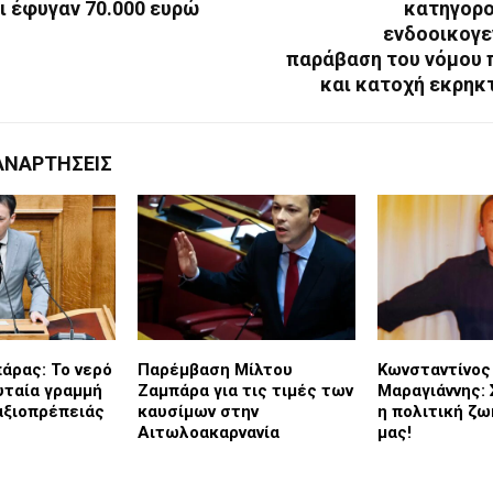
ι έφυγαν 70.000 ευρώ
κατηγορο
ενδοοικογε
παράβαση του νόμου 
και κατοχή εκρηκ
ΑΝΑΡΤΉΣΕΙΣ
άρας: Το νερό
Παρέμβαση Μίλτου
Κωνσταντίνος
υταία γραμμή
Ζαμπάρα για τις τιμές των
Μαραγιάννης: 
αξιοπρέπειάς
καυσίμων στην
η πολιτική ζ
Αιτωλοακαρνανία
μας!