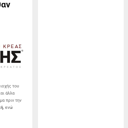
θαν
ιοχής του
και άλλα
μα πριν την
κή
, ενώ