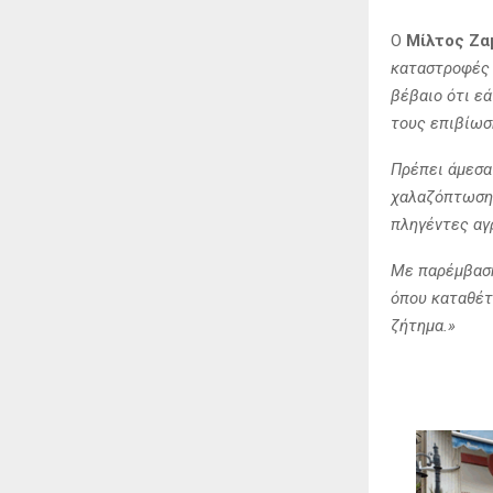
Ο
Μίλτος Ζα
καταστροφές ε
βέβαιο ότι ε
τους επιβίωσ
Πρέπει άμεσα
χαλαζόπτωση 
πληγέντες αγ
Με παρέμβαση
όπου καταθέτ
ζήτημα.»