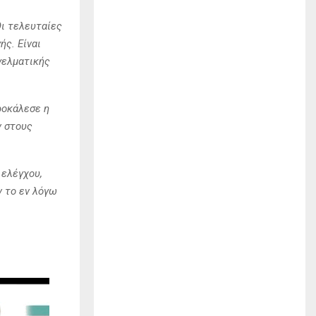
Οι τελευταίες
ής. Είναι
γελματικής
ροκάλεσε η
ν στους
ελέγχου,
 το εν λόγω