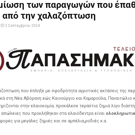
μίωση των παραγωγών που έπα
ς από την χαλαζόπτωση
2 Σεπτεμβρίου 2024
αζόπτωση που έπληξε με σφοδρότητα αγροτικές εκτάσεις της περ
δικά στη Νέα Αβόρανη εώς Καινούργιο και Καμαρούλα, Παναιτώλιο 
ηρίζονται στην ελαιοκομία, προκάλεσε τεράστια ζημιά λίγο διάστη
ι απώλειες που προκλήθηκαν στα ελαιόδεντρα είναι
ολοκληρωτι
ορές για μεγάλες ζημιές και σε αμπέλια,ροδιές κ.α.