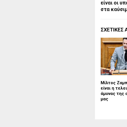
είναι οι υ
στα καύσι
ΣΧΕΤΙΚΈΣ 
Μίλτος Ζαμπ
είναι η τελε
άμυνας της 
μας