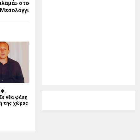
αλαμά» στο
Μεσολόγγι
 Φ.
Σε νέα φάση
ωή της χώρας