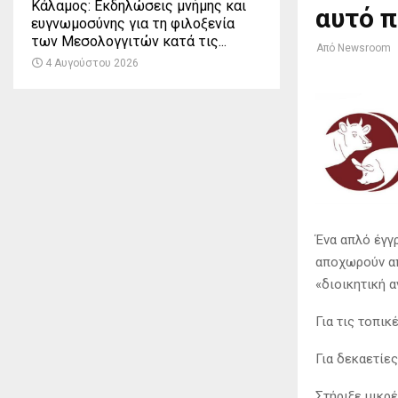
Κάλαμος: Εκδηλώσεις μνήμης και
αυτό π
ευγνωμοσύνης για τη φιλοξενία
των Μεσολογγιτών κατά τις...
Από
Newsroom
4 Αυγούστου 2026
Ένα απλό έγγ
αποχωρούν απ
«διοικητική 
Για τις τοπικ
Για δεκαετίε
Στήριξε μικρ