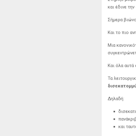
και έδινε την
Σήμερα βιώνο
Και το πιο αν
Μια κανονικό
συγκεντρώνετ
Και όλα αυτά
Τα λειτουργι
δισεκατομμ
Δηλαδή:
δισεκατ
πανάκριβ
και ταυ