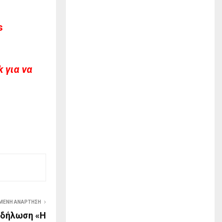
s
 για να
ΜΕΝΗ ΑΝΆΡΤΗΣΗ
κδήλωση «Η