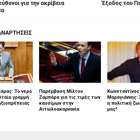
πεύθυνοι για την ακρίβεια
Έξοδος του Π
μα
ΑΝΑΡΤΉΣΕΙΣ
άρας: Το νερό
Παρέμβαση Μίλτου
Κωνσταντίνος
υταία γραμμή
Ζαμπάρα για τις τιμές των
Μαραγιάννης: 
αξιοπρέπειάς
καυσίμων στην
η πολιτική ζ
Αιτωλοακαρνανία
μας!