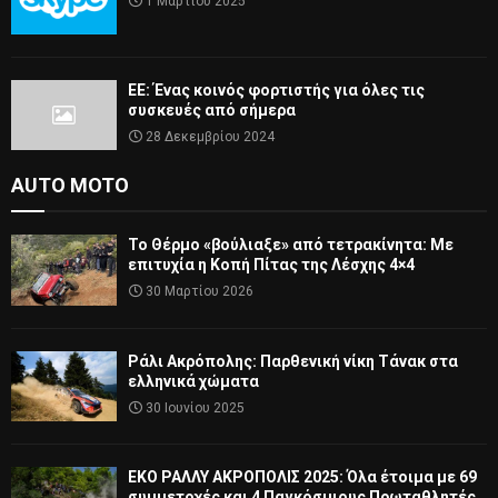
1 Μαρτίου 2025
ΕΕ: Ένας κοινός φορτιστής για όλες τις
συσκευές από σήμερα
28 Δεκεμβρίου 2024
AUTO MOTO
Το Θέρμο «βούλιαξε» από τετρακίνητα: Με
επιτυχία η Κοπή Πίτας της Λέσχης 4×4
30 Μαρτίου 2026
Ράλι Ακρόπολης: Παρθενική νίκη Τάνακ στα
ελληνικά χώματα
30 Ιουνίου 2025
ΕΚΟ ΡΑΛΛΥ ΑΚΡΟΠΟΛΙΣ 2025: Όλα έτοιμα με 69
συμμετοχές και 4 Παγκόσμιους Πρωταθλητές