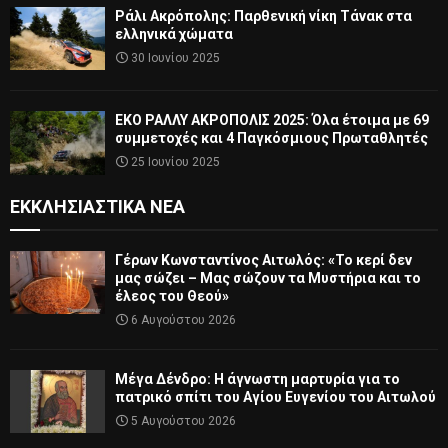
Ράλι Ακρόπολης: Παρθενική νίκη Τάνακ στα
ελληνικά χώματα
30 Ιουνίου 2025
ΕΚΟ ΡΑΛΛΥ ΑΚΡΟΠΟΛΙΣ 2025: Όλα έτοιμα με 69
συμμετοχές και 4 Παγκόσμιους Πρωταθλητές
25 Ιουνίου 2025
ΕΚΚΛΗΣΙΑΣΤΙΚΆ ΝΈΑ
Γέρων Κωνσταντίνος Αιτωλός: «Το κερί δεν
μας σώζει – Μας σώζουν τα Μυστήρια και το
έλεος του Θεού»
6 Αυγούστου 2026
Μέγα Δένδρο: Η άγνωστη μαρτυρία για το
πατρικό σπίτι του Αγίου Ευγενίου του Αιτωλού
5 Αυγούστου 2026