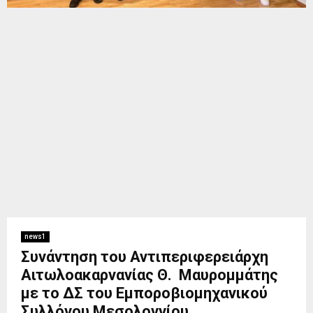
news1
Συνάντηση του Αντιπεριφερειάρχη
Αιτωλοακαρνανίας Θ. Μαυρομμάτης
με το ΔΣ του Εμποροβιομηχανικού
Συλλόγου Μεσολογγίου