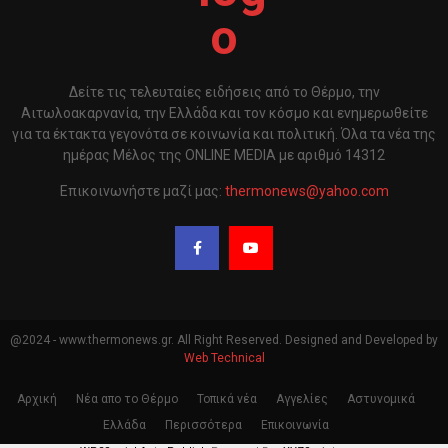
Δείτε τις τελευταίες ειδήσεις από το Θέρμο, την
Αιτωλοακαρνανία, την Ελλάδα και τον κόσμο και ενημερωθείτε
για τα έκτακτα γεγονότα σε κοινωνία και πολιτική. Όλα τα νέα της
ημέρας Μέλος της ONLINE MEDIA με αριθμό 14312
Επικοινωνήστε μαζί μας:
thermonews@yahoo.com
@2024 - www.thermonews.gr. All Right Reserved. Designed and Developed by
Web Technical
Αρχική
Νέα απο το Θέρμο
Τοπικά νέα
Αγγελίες
Αστυνομικά
Ελλάδα
Περισσότερα
Επικοινωνία