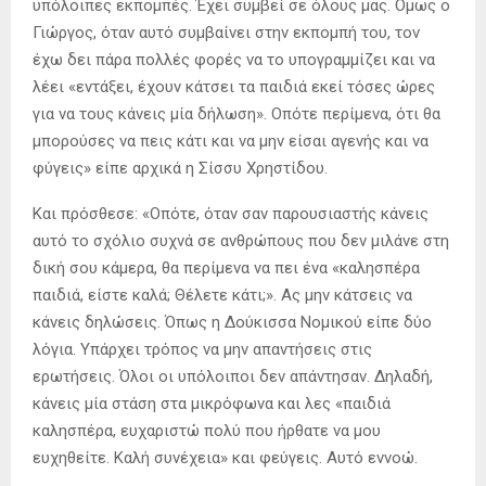
υπόλοιπες εκπομπές. Έχει συμβεί σε όλους μας. Όμως ο
Γιώργος, όταν αυτό συμβαίνει στην εκπομπή του, τον
έχω δει πάρα πολλές φορές να το υπογραμμίζει και να
λέει «εντάξει, έχουν κάτσει τα παιδιά εκεί τόσες ώρες
για να τους κάνεις μία δήλωση». Οπότε περίμενα, ότι θα
μπορούσες να πεις κάτι και να μην είσαι αγενής και να
φύγεις» είπε αρχικά η Σίσσυ Χρηστίδου.
Και πρόσθεσε: «Οπότε, όταν σαν παρουσιαστής κάνεις
αυτό το σχόλιο συχνά σε ανθρώπους που δεν μιλάνε στη
δική σου κάμερα, θα περίμενα να πει ένα «καλησπέρα
παιδιά, είστε καλά; Θέλετε κάτι;». Ας μην κάτσεις να
κάνεις δηλώσεις. Όπως η Δούκισσα Νομικού είπε δύο
λόγια. Υπάρχει τρόπος να μην απαντήσεις στις
ερωτήσεις. Όλοι οι υπόλοιποι δεν απάντησαν. Δηλαδή,
κάνεις μία στάση στα μικρόφωνα και λες «παιδιά
καλησπέρα, ευχαριστώ πολύ που ήρθατε να μου
ευχηθείτε. Καλή συνέχεια» και φεύγεις. Αυτό εννοώ.