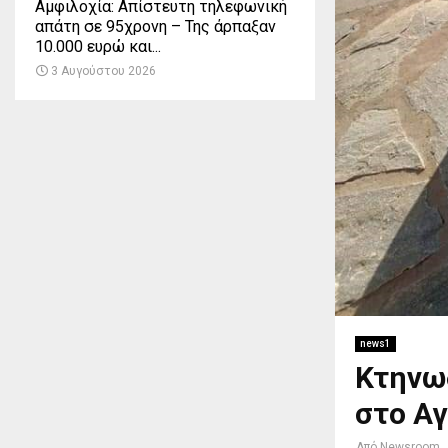
Αμφιλοχία: Απίστευτη τηλεφωνική
απάτη σε 95χρονη – Της άρπαξαν
10.000 ευρώ και...
3 Αυγούστου 2026
news1
Κτηνω
στο Α
Από
Newsroom