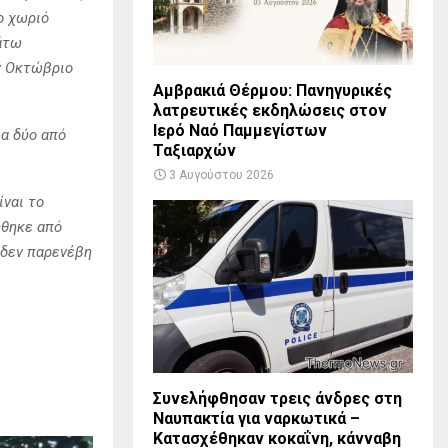
ο χωριό
κάτω
ν Οκτώβριο
Αμβρακιά Θέρμου: Πανηγυρικές
λατρευτικές εκδηλώσεις στον
Ιερό Ναό Παμμεγίστων
α δύο από
Ταξιαρχών
3 Αυγούστου 2026
ίναι το
ήθηκε από
 δεν παρενέβη
Συνελήφθησαν τρεις άνδρες στη
Ναυπακτία για ναρκωτικά –
Κατασχέθηκαν κοκαΐνη, κάνναβη