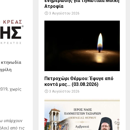
ενημέρωσης για τηΝωτιαία Μυϊκή
Ατροφία
3 Αυγούστου 2026
 κτηνωδία
γρίλη
Πετροχώρι Θέρμου: Έφυγε από
κοντά μας… (03.08.2026)
2019, χωρίς
3 Αυγούστου 2026
ρω υπάρχουν
λοι) από τις