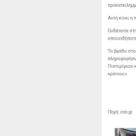
προκατειλημμ
Αυτή είναι η 
Ουδέποτε στη
οποιονδήποτε
Το βράδυ στο
πληροφορήσω 
Πισπιρίγκου 
κράτους».
Πηγή: cnn.gr