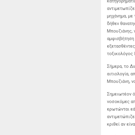
κατηγορηματι
αντιμετωπίζε
μηχάνημα, με
δήθεν θανατη
Μπουζιάνης, ν
αμφισβήτηση 
εξετασθέντες
τοξικολόγος 
Σήμερα, το Δι
αιτιολογία, 
Μπουζιάνη, ν
Σημειωτέον ό
νοσοκόμες απ
ερωτώνται εά
αντιμετώπιζε 
κριθεί αν είν