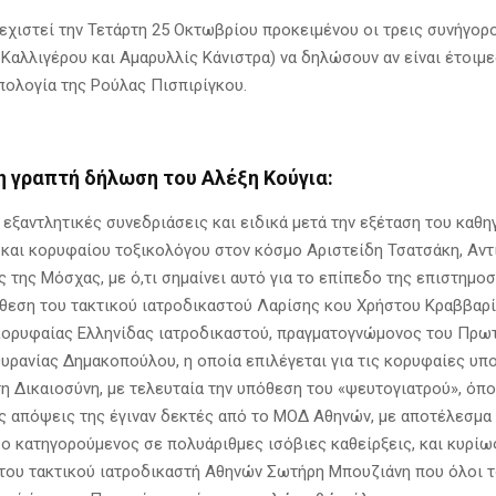
νεχιστεί την Τετάρτη 25 Οκτωβρίου προκειμένου οι τρεις συνήγορο
Καλλιγέρου και Αμαρυλλίς Κάνιστρα) να δηλώσουν αν είναι έτοιμε
απολογία της Ρούλας Πισπιρίγκου.
η γραπτή δήλωση του Αλέξη Κούγια:
 εξαντλητικές συνεδριάσεις και ειδικά μετά την εξέταση του καθη
 και κορυφαίου τοξικολόγου στον κόσμο Αριστείδη Τσατσάκη, Αν
 της Μόσχας, με ό,τι σημαίνει αυτό για το επίπεδο της επιστημοσ
άθεση του τακτικού ιατροδικαστού Λαρίσης κου Χρήστου Kραββαρίτ
κορυφαίας Ελληνίδας ιατροδικαστού, πραγματογνώμονος του Πρω
υρανίας Δημακοπούλου, η οποία επιλέγεται για τις κορυφαίες υπ
η Δικαιοσύνη, με τελευταία την υπόθεση του «ψευτογιατρού», όπο
ς απόψεις της έγιναν δεκτές από το ΜΟΔ Αθηνών, με αποτέλεσμα
 ο κατηγορούμενος σε πολυάριθμες ισόβιες καθείρξεις, και κυρίω
του τακτικού ιατροδικαστή Αθηνών Σωτήρη Μπουζιάνη που όλοι τ