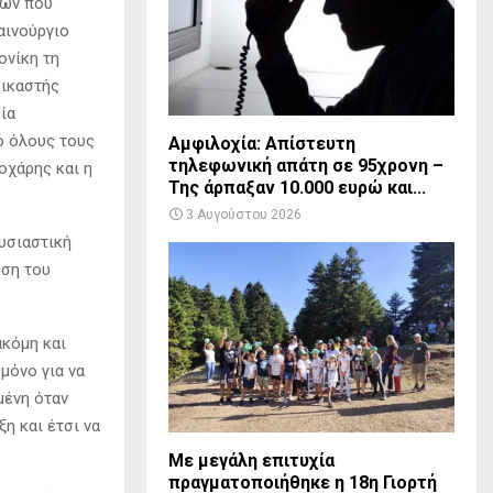
ιών που
αινούργιο
ονίκη τη
δικαστής
ία
ό όλους τους
Αμφιλοχία: Απίστευτη
τηλεφωνική απάτη σε 95χρονη –
οχάρης και η
Της άρπαξαν 10.000 ευρώ και...
3 Αυγούστου 2026
ουσιαστική
εση του
ακόμη και
μόνο για να
μένη όταν
η και έτσι να
Με μεγάλη επιτυχία
πραγματοποιήθηκε η 18η Γιορτή