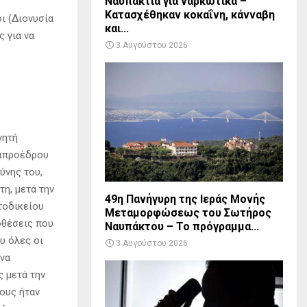
Ναυπακτία για ναρκωτικά –
Κατασχέθηκαν κοκαΐνη, κάνναβη
ι (Διονυσία
και...
ς για να
3 Αυγούστου 2026
γητή
τιπροέδρου
ύνης του,
η, μετά την
49η Πανήγυρη της Ιεράς Μονής
τοδικείου
Μεταμορφώσεως του Σωτήρος
οθέσεις που
Ναυπάκτου – Το πρόγραμμα...
υ όλες οι
3 Αυγούστου 2026
 να
ς μετά την
ους ήταν