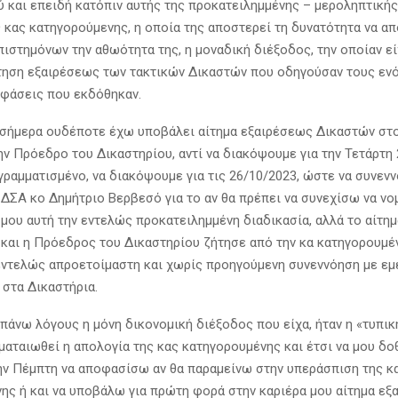
ύ και επειδή κατόπιν αυτής της προκατειλημμένης – μεροληπτικ
ς κας κατηγορούμενης, η οποία της αποστερεί τη δυνατότητα να απ
ιστημόνων την αθωότητα της, η μοναδική διέξοδος, την οποίαν είχ
ηση εξαιρέσεως των τακτικών Δικαστών που οδηγούσαν τους εν
οφάσεις που εκδόθηκαν.
 σήμερα ουδέποτε έχω υποβάλει αίτημα εξαιρέσεως Δικαστών στο
ην Πρόεδρο του Δικαστηρίου, αντί να διακόψουμε για την Τετάρτη
γραμματισμένο, να διακόψουμε για τις 26/10/2023, ώστε να συνεν
ΔΣΑ κο Δημήτριο Βερβεσό για το αν θα πρέπει να συνεχίσω να νο
 μου αυτή την εντελώς προκατειλημμένη διαδικασία, αλλά το αίτημ
και η Πρόεδρος του Δικαστηρίου ζήτησε από την κα κατηγορουμέ
εντελώς απροετοίμαστη και χωρίς προηγούμενη συνεννόηση με εμέ
 στα Δικαστήρια.
απάνω λόγους η μόνη δικονομική διέξοδος που είχα, ήταν η «τυπικ
ματαιωθεί η απολογία της κας κατηγορουμένης και έτσι να μου δο
ην Πέμπτη να αποφασίσω αν θα παραμείνω στην υπεράσπιση της κ
ης ή και να υποβάλω για πρώτη φορά στην καριέρα μου αίτημα ε