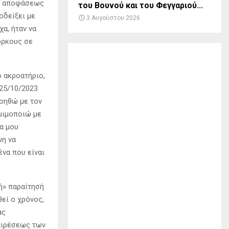
ής αποφάσεως
του Βουνού και του Φεγγαριού...
οδείξει με
3 Αυγούστου 2026
α, ήταν να
όρκους σε
 ακροατήριο,
 25/10/2023
νοηθώ με τον
μιμοποιώ με
α μου
νη να
να που είναι
ή» παραίτησή
θεί ο χρόνος,
ας
ξαιρέσεως των