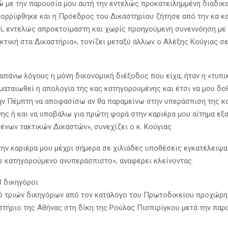
ώ με την παρουσία μου αυτή την εντελώς προκατειλημμένη διαδικα
πορρίφθηκε και η Πρόεδρος του Δικαστηρίου ζήτησε από την κα 
ί, εντελώς απροετοίμαστη και χωρίς προηγούμενη συνεννόηση με
ακτική στα Δικαστήρια», τονίζει μεταξύ άλλων ο Αλέξης Κούγιας σ
.
ραπάνω λόγους η μόνη δικονομική διέξοδος που είχα, ήταν η «τυπι
ματαιωθεί η απολογία της κας κατηγορουμένης και έτσι να μου δο
ην Πέμπτη να αποφασίσω αν θα παραμείνω στην υπεράσπιση της κ
ης ή και να υποβάλω για πρώτη φορά στην καριέρα μου αίτημα ε
ένων τακτικών Δικαστών», συνεχίζει ο κ. Κούγιας.
ην καριέρα μου μέχρι σήμερα σε χιλιάδες υποθέσεις εγκατέλειψα
 κατηγορούμενο ανυπεράσπιστο», αναφέρει κλείνοντας.
3 δικηγόροι
ό τριών δικηγόρων από τον κατάλογο του Πρωτοδικείου προχώρη
τήριο της Αθήνας στη δίκη της Ρούλας Πισπιρίγκου μετά την παρ
.