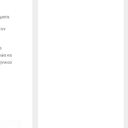
ματα.
τον
α
θώα κα
ηνικού