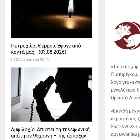
Πετροχώρι Θέρμου: Έφυγε από
κοντά μας… (03.08.2026)
3 Αυγούστου 2026
«Τυπική» χαρ
Πισπιρίγκου,
λόγο για «εν
μεγαλύτερο δ
Ορκωτό Δικασ
«Επειδή μέχρ
ακροατήριο, 
25/10/2023 π
Αμφιλοχία: Απίστευτη τηλεφωνική
συνεννοηθώ μ
απάτη σε 95χρονη – Της άρπαξαν