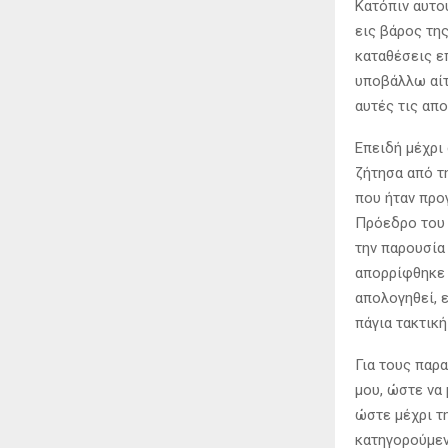
Κατόπιν αυτο
εις βάρος τη
καταθέσεις επ
υποβάλλω αίτ
αυτές τις απ
Επειδή μέχρι
ζήτησα από τ
που ήταν προ
Πρόεδρο του 
την παρουσία
απορρίφθηκε 
απολογηθεί, 
πάγια τακτική
Για τους παρ
μου, ώστε να 
ώστε μέχρι τ
κατηγορούμεν