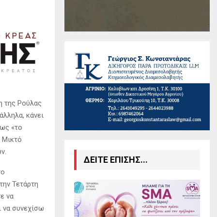
η της Ρούλας
άλληλα, κάνει
 ως «το
ο Μικτό
ν.
ΔΕΙΤΕ ΕΠΙΣΗΣ...
το
την Τετάρτη
ε να
ι να συνεχίσω