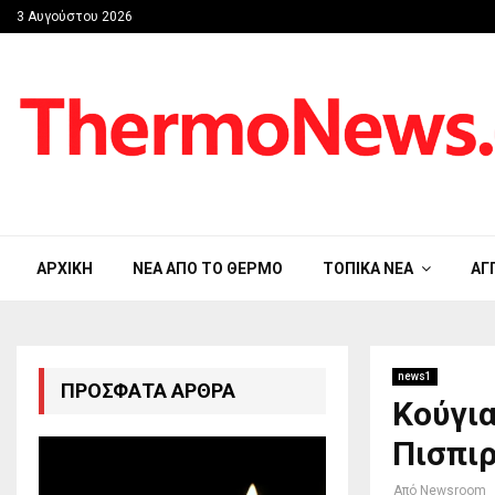
3 Αυγούστου 2026
ΑΡΧΙΚΉ
ΝΈΑ ΑΠΟ ΤΟ ΘΈΡΜΟ
ΤΟΠΙΚΆ ΝΈΑ
ΑΓ
news1
ΠΡΌΣΦΑΤΑ ΆΡΘΡΑ
Κούγια
Πισπιρ
Από
Newsroom