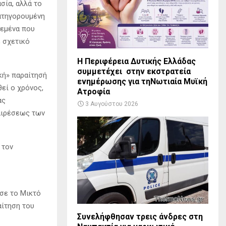
σία, αλλά το
κατηγορουμένη
 εμένα που
ε σχετικό
Η Περιφέρεια Δυτικής Ελλάδας
συμμετέχει στην εκστρατεία
κή» παραίτησή
ενημέρωσης για τηΝωτιαία Μυϊκή
θεί ο χρόνος,
Ατροφία
ας
3 Αυγούστου 2026
ξαιρέσεως των
 τον
σε το Μικτό
αίτηση του
Συνελήφθησαν τρεις άνδρες στη