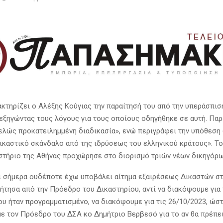
ακτηρίζει ο Αλέξης Κούγιας την παραίτησή του από την υπεράσπισ
 εξηγώντας τους λόγους για τους οποίους οδηγήθηκε σε αυτή. Παρ
τελώς προκατειλημμένη διαδικασία», ενώ περιγράφει την υπόθεση
ικαστικό σκάνδαλο από της ιδρύσεως του ελληνικού κράτους». Τ
τήριο της Αθήνας προχώρησε στο διορισμό τριών νέων δικηγόρω
ι σήμερα ουδέποτε έχω υποβάλει αίτημα εξαιρέσεως Δικαστών σ
ζήτησα από την Πρόεδρο του Δικαστηρίου, αντί να διακόψουμε για 
ου ήταν προγραμματισμένο, να διακόψουμε για τις 26/10/2023, ώστ
ε τον Πρόεδρο του ΔΣΑ κο Δημήτριο Βερβεσό για το αν θα πρέπε