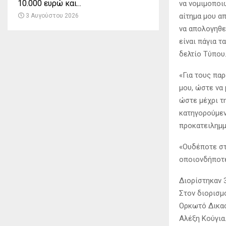
10.000 ευρώ και...
να νομιμοποι
αίτημα μου α
3 Αυγούστου 2026
να απολογηθε
είναι πάγια τ
δελτίο Τύπου
«Για τους πα
μου, ώστε να 
ώστε μέχρι τ
κατηγορούμεν
προκατειλημμ
«Ουδέποτε στ
οποιονδήποτε
Διορίστηκαν 
Στον διορισμ
Ορκωτό Δικασ
Αλέξη Κούγια