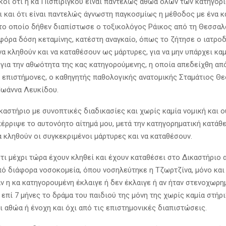
κοί ότι η κα Πισπιρίγκου είναι παντελώς αθώα όλων των κατηγορ
ι και ότι είναι παντελώς άγνωστη παγκοσμίως η μέθοδος με ένα κ
 το οποίο δήθεν διαπίστωσε ο τοξικολόγος Ράικος από τη Θεσσαλ
φόρα δόση κεταμίνης, κατέστη αναγκαίο, όπως το ζήτησε ο ιατρο
α κληθούν και να καταθέσουν ως μάρτυρες, για να μην υπάρχει καμ
για την αθωότητα της κας κατηγορούμενης, η οποία απεδείχθη απ
 επιστήμονες, ο καθηγητής παθολογικής ανατομικής Σταμάτιος Θε
Ιωάννα Λευκίδου.
καστήριο με συνοπτικές διαδικασίες και χωρίς καμία νομική και 
απέρριψε το αυτονόητο αίτημά μου, μετά την κατηγορηματική κατάθ
α κληθούν οι συγκεκριμένοι μάρτυρες και να καταθέσουν.
τι μέχρι τώρα έχουν κληθεί και έχουν καταθέσει στο Δικαστήριο 
ό διάφορα νοσοκομεία, όπου νοσηλεύτηκε η Τζωρτζίνα, μόνο και 
ν η κα κατηγορουμένη έκλαιγε ή δεν έκλαιγε ή αν ήταν στενοχωρη
επί 7 μήνες το δράμα του παιδιού της μόνη της χωρίς καμία στήριξ
αι αθώα ή ένοχη και όχι από τις επιστημονικές διαπιστώσεις.