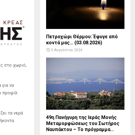
Πετροχώρι Θέρμου: Έφυγε από
κοντά μας… (03.08.2026)
3 Αυγούστου 2026
ς στο χωριό,
 για να
ο προφίλ
ζει τα νερά
49η Πανήγυρη της Ιεράς Μονής
θήκοντα.
Μεταμορφώσεως του Σωτήρος
Ναυπάκτου – Το πρόγραμμα...