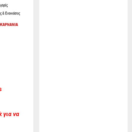
s
 για να